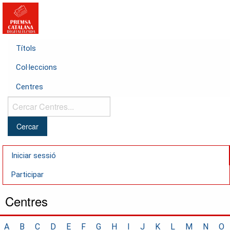
Títols
Col·leccions
Centres
Cercar
Centres...
Iniciar sessió
Participar
Centres
A
B
C
D
E
F
G
H
I
J
K
L
M
N
O