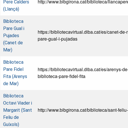
http://www.bibgirona.cat/biblioteca/llancape
Pere Calders
(Llançà)
Biblioteca
Pare Gual i
https://bibliotecavirtual.diba.cat/es/canet-de-
Pujades
pare-gual-i-pujadas
(Canet de
Mar)
Biblioteca
https://bibliotecavirtual.diba.cat/es/arenys-d
Pare Fidel
biblioteca-pare-fidel-fita
Fita (Arenys
de Mar)
Biblioteca
Octavi Viader i
http://www.bibgirona.cat/biblioteca/sant-feliu
Margarit (Sant
Feliu de
Guíxols)