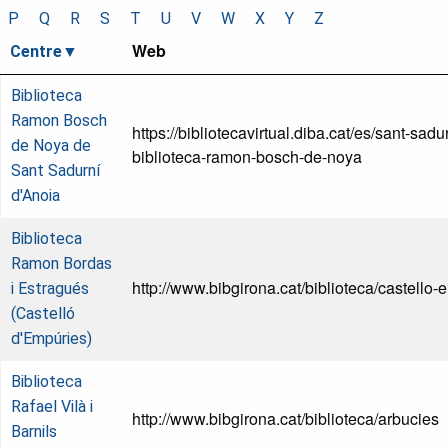
P
Q
R
S
T
U
V
W
X
Y
Z
Web
Centre
Biblioteca
Ramon Bosch
https://bibliotecavirtual.diba.cat/es/sant-sadu
de Noya de
biblioteca-ramon-bosch-de-noya
Sant Sadurní
d'Anoia
Biblioteca
Ramon Bordas
http://www.bibgirona.cat/biblioteca/castello-
i Estragués
(Castelló
d'Empúries)
Biblioteca
Rafael Vilà i
http://www.bibgirona.cat/biblioteca/arbucies
Barnils