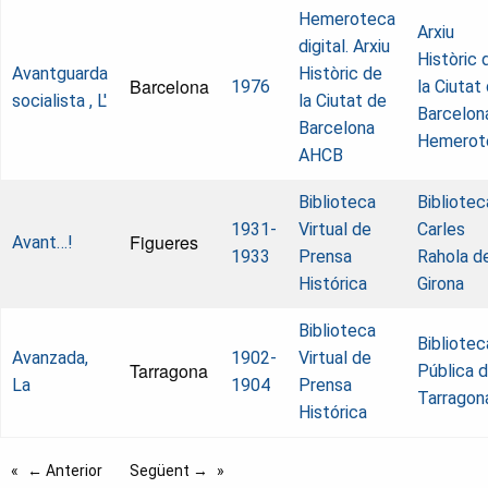
Hemeroteca
Arxiu
digital. Arxiu
Històric 
Avantguarda
Històric de
Barcelona
1976
la Ciutat
socialista , L'
la Ciutat de
Barcelon
Barcelona
Hemerot
AHCB
Biblioteca
Bibliotec
1931-
Virtual de
Carles
Figueres
Avant…!
1933
Prensa
Rahola d
Histórica
Girona
Biblioteca
Bibliotec
Avanzada,
1902-
Virtual de
Tarragona
Pública 
La
1904
Prensa
Tarragon
Histórica
← Anterior
Següent →