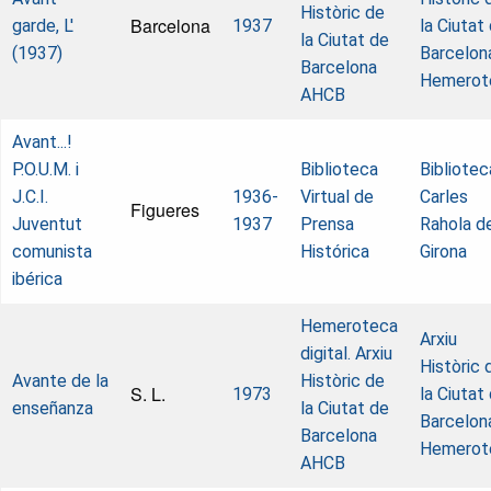
Històric de
Barcelona
garde, L'
1937
la Ciutat
la Ciutat de
(1937)
Barcelon
Barcelona
Hemerot
AHCB
Avant...!
P.O.U.M. i
Biblioteca
Bibliotec
J.C.I.
1936-
Virtual de
Carles
Figueres
Juventut
1937
Prensa
Rahola d
comunista
Histórica
Girona
ibérica
Hemeroteca
Arxiu
digital. Arxiu
Històric 
Avante de la
Històric de
S. L.
1973
la Ciutat
enseñanza
la Ciutat de
Barcelon
Barcelona
Hemerot
AHCB