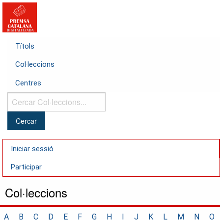
Títols
Col·leccions
Centres
Cercar
Col·leccions...
Iniciar sessió
Participar
Col·leccions
A
B
C
D
E
F
G
H
I
J
K
L
M
N
O