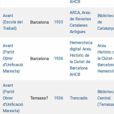
AHCB
ARCA, Arxiu
Avant
Bibliotec
de Revistes
Barcelona
(Escola del
1933
de
Catalanes
Treball)
Cataluny
Antigues
Hemeroteca
Avant
Arxiu
digital. Arxiu
(Partit
Històric 
Històric de
Barcelona
Obrer
1936
la Ciutat
la Ciutat de
d'Unificació
Barcelon
Barcelona
Marxista)
Hemerot
AHCB
Avant
(Partit
Bibliotec
Terrassa?
Obrer
1936
Trencadís
Central
d'Unificació
(Terrassa
Marxista)