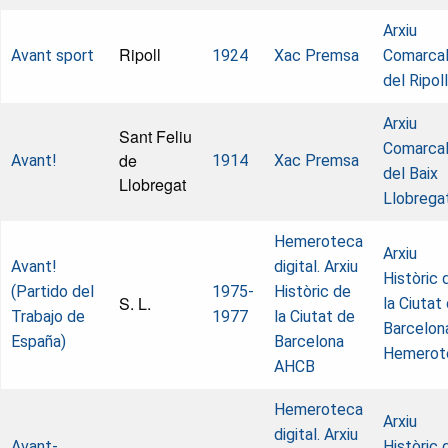
Arxiu
Ripoll
Avant sport
1924
Xac Premsa
Comarca
del Ripol
Arxiu
Sant Feliu
Comarca
de
Avant!
1914
Xac Premsa
del Baix
Llobregat
Llobrega
Hemeroteca
Arxiu
Avant!
digital. Arxiu
Històric 
(Partido del
1975-
Històric de
S. L.
la Ciutat
Trabajo de
1977
la Ciutat de
Barcelon
España)
Barcelona
Hemerot
AHCB
Hemeroteca
Arxiu
digital. Arxiu
Avant-
Històric 