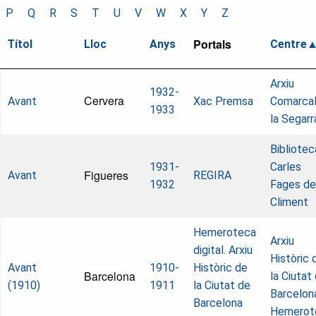
P
Q
R
S
T
U
V
W
X
Y
Z
Portals
Títol
Lloc
Anys
Centre
Arxiu
1932-
Cervera
Avant
Xac Premsa
Comarcal
1933
la Segarr
Bibliotec
1931-
Carles
Figueres
Avant
REGIRA
1932
Fages de
Climent
Hemeroteca
Arxiu
digital. Arxiu
Històric 
Avant
1910-
Històric de
Barcelona
la Ciutat
(1910)
1911
la Ciutat de
Barcelon
Barcelona
Hemerot