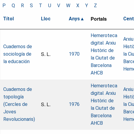
P
Q
R
S
T
U
V
W
X
Y
Z
Portals
Títol
Lloc
Anys
Cent
Hemeroteca
Arxiu
digital. Arxiu
Cuadernos de
Histò
Històric de
S. L.
sociología de
1970
la Ci
la Ciutat de
la educación
Barc
Barcelona
Heme
AHCB
Hemeroteca
Cuadernos de
Arxiu
digital. Arxiu
topología
Histò
Històric de
S. L.
(Cercles de
1976
la Ci
la Ciutat de
Joves
Barc
Barcelona
Revolucionaris)
Heme
AHCB