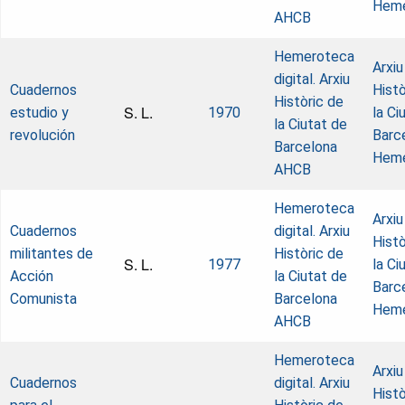
Heme
AHCB
Hemeroteca
Arxiu
digital. Arxiu
Cuadernos
Histò
Històric de
S. L.
estudio y
1970
la Ci
la Ciutat de
revolución
Barc
Barcelona
Heme
AHCB
Hemeroteca
Arxiu
Cuadernos
digital. Arxiu
Histò
militantes de
Històric de
S. L.
1977
la Ci
Acción
la Ciutat de
Barc
Comunista
Barcelona
Heme
AHCB
Hemeroteca
Arxiu
Cuadernos
digital. Arxiu
Histò