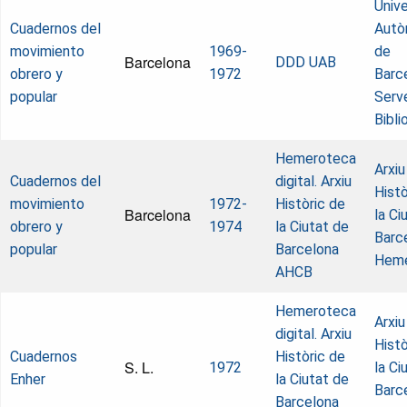
Unive
Cuadernos del
Autò
movimiento
1969-
de
Barcelona
DDD UAB
obrero y
1972
Barc
popular
Serv
Bibl
Hemeroteca
Arxiu
Cuadernos del
digital. Arxiu
Histò
movimiento
1972-
Històric de
Barcelona
la Ci
obrero y
1974
la Ciutat de
Barc
popular
Barcelona
Heme
AHCB
Hemeroteca
Arxiu
digital. Arxiu
Histò
Cuadernos
Històric de
S. L.
1972
la Ci
Enher
la Ciutat de
Barc
Barcelona