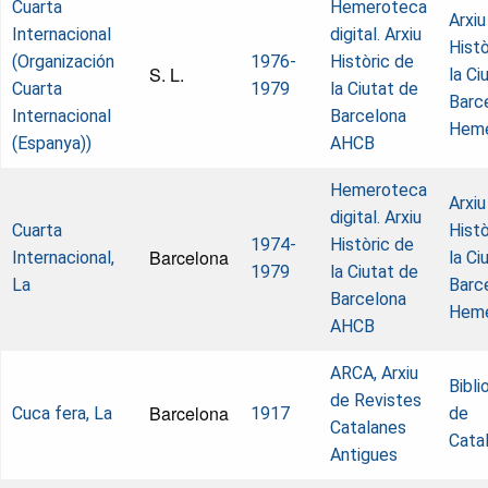
Cuarta
Hemeroteca
Arxiu
Internacional
digital. Arxiu
Histò
(Organización
1976-
Històric de
S. L.
la Ci
Cuarta
1979
la Ciutat de
Barc
Internacional
Barcelona
Heme
(Espanya))
AHCB
Hemeroteca
Arxiu
digital. Arxiu
Cuarta
Histò
1974-
Històric de
Barcelona
Internacional,
la Ci
1979
la Ciutat de
La
Barc
Barcelona
Heme
AHCB
ARCA, Arxiu
Bibli
de Revistes
Barcelona
Cuca fera, La
1917
de
Catalanes
Cata
Antigues