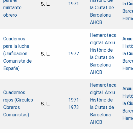
para el
Històric de
S. L.
1971
la Ci
militante
la Ciutat de
Barc
obrero
Barcelona
Heme
AHCB
Hemeroteca
Cuadernos
Arxiu
digital. Arxiu
para la lucha
Histò
Històric de
S. L.
(Unificación
1977
la Ci
la Ciutat de
Comunista de
Barc
Barcelona
España)
Heme
AHCB
Hemeroteca
Arxiu
Cuadernos
digital. Arxiu
Histò
rojos (Círculos
1971-
Històric de
S. L.
la Ci
Obreros
1973
la Ciutat de
Barc
Comunistas)
Barcelona
Heme
AHCB