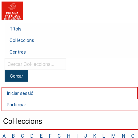
Títols
Col·leccions
Centres
Cercar
Col·leccions...
Iniciar sessió
Participar
Col·leccions
A
B
C
D
E
F
G
H
I
J
K
L
M
N
O