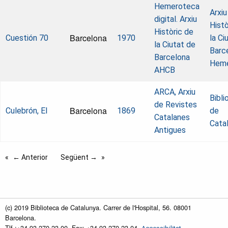
Hemeroteca
Arxiu
digital. Arxiu
Histò
Històric de
Barcelona
Cuestión 70
1970
la Ci
la Ciutat de
Barc
Barcelona
Heme
AHCB
ARCA, Arxiu
Bibli
de Revistes
Barcelona
Culebrón, El
1869
de
Catalanes
Cata
Antigues
← Anterior
Següent →
(c) 2019 Biblioteca de Catalunya. Carrer de l'Hospital, 56. 08001
Barcelona.
Tlf.:+34 93 270 23 00. Fax: +34 93 270 23 04.