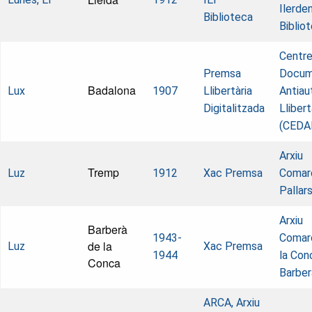
Ilerde
Biblioteca
Biblio
Centre
Premsa
Docum
Badalona
Lux
1907
Llibertària
Antiaut
Digitalitzada
Llibert
(CEDA
Arxiu
Tremp
Luz
1912
Xac Premsa
Comarc
Pallar
Arxiu
Barberà
1943-
Comar
de la
Luz
Xac Premsa
1944
la Con
Conca
Barber
ARCA, Arxiu