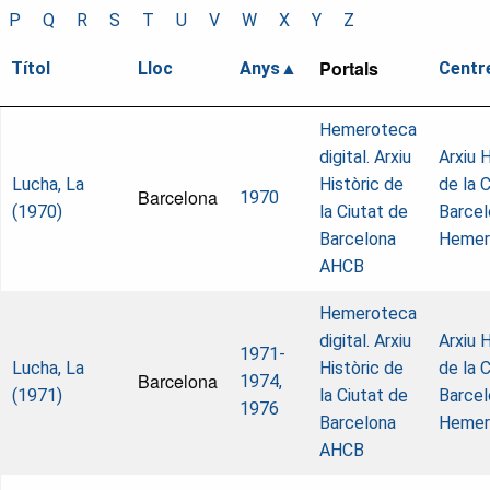
P
Q
R
S
T
U
V
W
X
Y
Z
Portals
Títol
Lloc
Anys
Centr
Hemeroteca
digital. Arxiu
Arxiu H
Lucha, La
Històric de
de la 
Barcelona
1970
(1970)
la Ciutat de
Barcel
Barcelona
Hemer
AHCB
Hemeroteca
digital. Arxiu
Arxiu H
1971-
Lucha, La
Històric de
de la 
Barcelona
1974,
(1971)
la Ciutat de
Barcel
1976
Barcelona
Hemer
AHCB