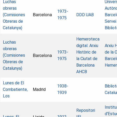
Luchas
Univer
obreras
Autòn
1973-
Barcelona
(Comisiones
DDD UAB
Barcel
1975
Obreras de
Servei
Catalunya)
Biblio
Hemeroteca
Luchas
digital. Arxiu
Arxiu H
obreras
1973-
Històric de
de la 
Barcelona
(Comisiones
1975
la Ciutat de
Barcel
Obreras de
Barcelona
Hemer
Catalunya)
AHCB
Lunes de El
1938-
Biblio
Madrid
Combatiente,
1939
Catalu
Los
Institu
Repositori
d'Estu
Lleida
Lunes, El
1912
IEI