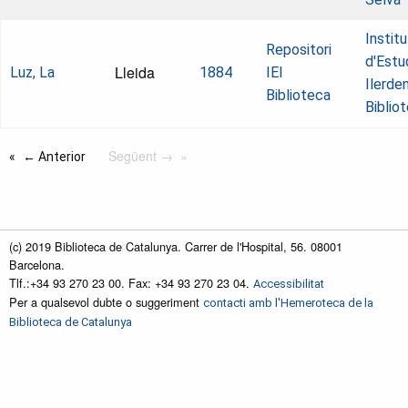
Institu
Repositori
d'Estu
Lleida
Luz, La
1884
IEI
Ilerde
Biblioteca
Biblio
Següent →
← Anterior
(c) 2019 Biblioteca de Catalunya. Carrer de l'Hospital, 56. 08001
Barcelona.
Tlf.:+34 93 270 23 00. Fax: +34 93 270 23 04.
Accessibilitat
Per a qualsevol dubte o suggeriment
contacti amb l'Hemeroteca de la
Biblioteca de Catalunya