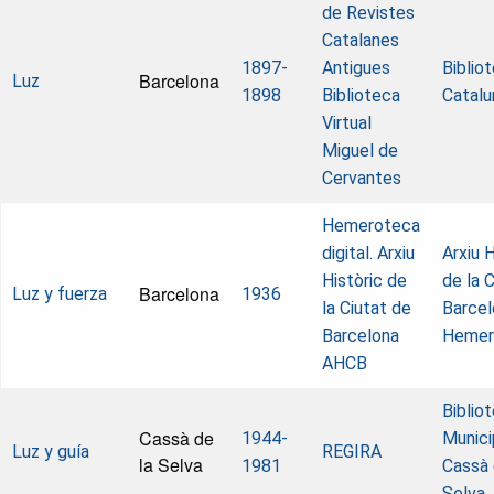
de Revistes
Catalanes
1897-
Antigues
Biblio
Barcelona
Luz
1898
Biblioteca
Catalu
Virtual
Miguel de
Cervantes
Hemeroteca
digital. Arxiu
Arxiu H
Històric de
de la 
Barcelona
Luz y fuerza
1936
la Ciutat de
Barcel
Barcelona
Hemer
AHCB
Biblio
Cassà de
1944-
Munici
Luz y guía
REGIRA
la Selva
1981
Cassà 
Selva