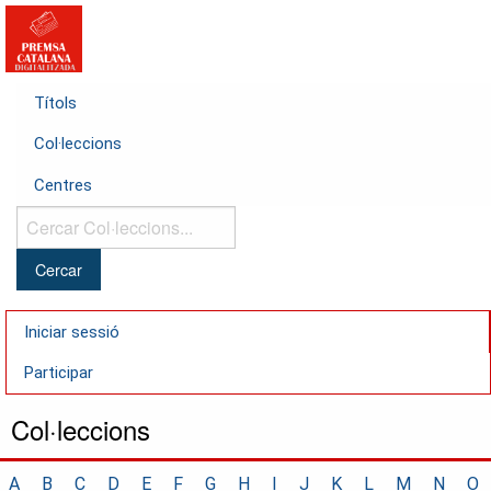
Títols
Col·leccions
Centres
Cercar
Col·leccions...
Iniciar sessió
Participar
Col·leccions
A
B
C
D
E
F
G
H
I
J
K
L
M
N
O