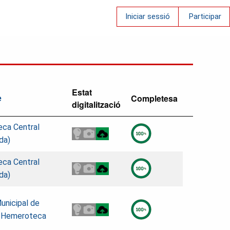
Iniciar sessió
Participar
Estat
Completesa
e
digitalització
eca Central
da)
eca Central
da)
unicipal de
. Hemeroteca