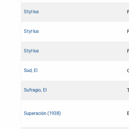
Styl·lus
Styl·lus
Styl·lus
Sud, El
Sufragio, El
Superación (1938)