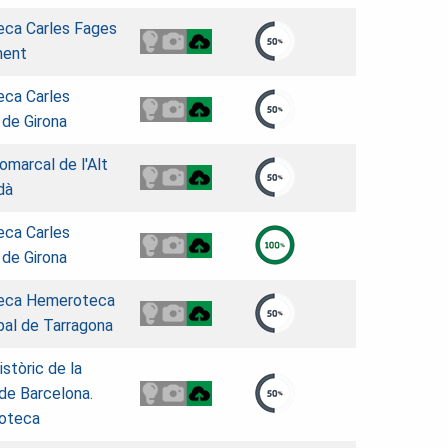
teca Carles Fages
ment
eca Carles
 de Girona
omarcal de l'Alt
dà
eca Carles
 de Girona
teca Hemeroteca
pal de Tarragona
istòric de la
 de Barcelona.
oteca