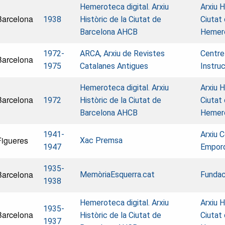
Hemeroteca digital. Arxiu
Arxiu H
Barcelona
1938
Històric de la Ciutat de
Ciutat
Barcelona AHCB
Hemer
1972-
ARCA, Arxiu de Revistes
Centre
Barcelona
1975
Catalanes Antigues
Instruc
Hemeroteca digital. Arxiu
Arxiu H
Barcelona
1972
Històric de la Ciutat de
Ciutat
Barcelona AHCB
Hemer
1941-
Arxiu C
Figueres
Xac Premsa
1947
Empor
1935-
Barcelona
MemòriaEsquerra.cat
Fundac
1938
Hemeroteca digital. Arxiu
Arxiu H
1935-
Barcelona
Històric de la Ciutat de
Ciutat
1937