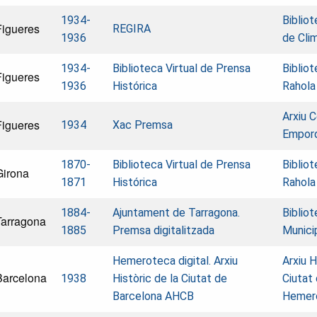
1934-
Biblio
Figueres
REGIRA
1936
de Cli
1934-
Biblioteca Virtual de Prensa
Bibliot
Figueres
1936
Histórica
Rahola
Arxiu C
Figueres
1934
Xac Premsa
Empor
1870-
Biblioteca Virtual de Prensa
Bibliot
Girona
1871
Histórica
Rahola
1884-
Ajuntament de Tarragona.
Biblio
Tarragona
1885
Premsa digitalitzada
Munici
Hemeroteca digital. Arxiu
Arxiu H
Barcelona
1938
Històric de la Ciutat de
Ciutat
Barcelona AHCB
Hemer