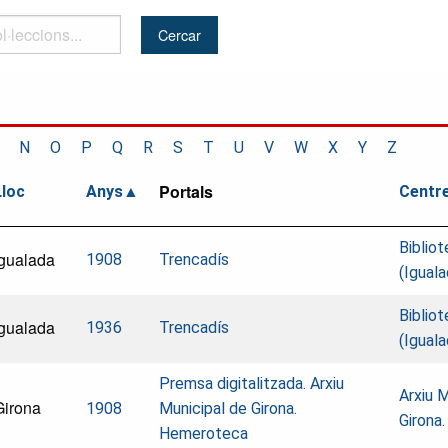
..
N
O
P
Q
R
S
T
U
V
W
X
Y
Z
Portals
Lloc
Anys
Centr
Bibliot
Igualada
1908
Trencadís
(Iguala
Bibliot
Igualada
1936
Trencadís
(Iguala
Premsa digitalitzada. Arxiu
Arxiu M
Girona
1908
Municipal de Girona.
Girona
Hemeroteca