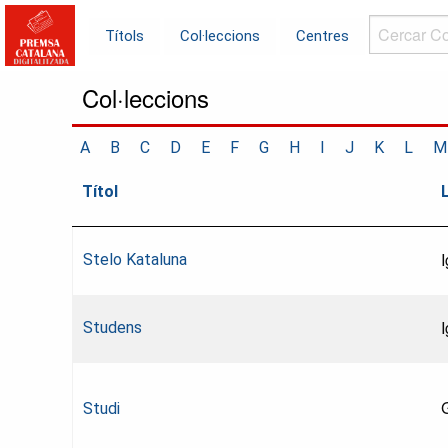
Cercar
Títols
Col·leccions
Centres
Col·leccions.
Col·leccions
A
B
C
D
E
F
G
H
I
J
K
L
M
Títol
Stelo Kataluna
Studens
Studi