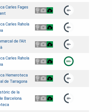
eca Carles Fages
ment
eca Carles Rahola
na
omarcal de l'Alt
dà
eca Carles Rahola
na
teca Hemeroteca
al de Tarragona
stòric de la
de Barcelona.
oteca