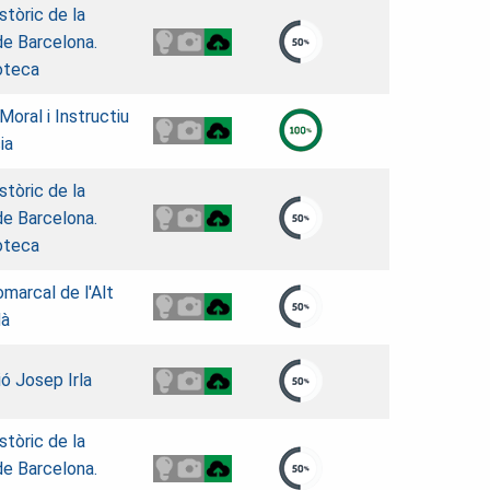
stòric de la
de Barcelona.
oteca
Moral i Instructiu
ia
stòric de la
de Barcelona.
oteca
omarcal de l'Alt
dà
ó Josep Irla
stòric de la
de Barcelona.