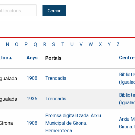
..
N
O
P
Q
R
S
T
U
V
W
X
Y
Z
Portals
Lloc
Anys
Centre
Bibliot
Igualada
1908
Trencadís
(Iguala
Bibliot
Igualada
1936
Trencadís
(Iguala
Premsa digitalitzada. Arxiu
Arxiu M
Girona
1908
Municipal de Girona.
Girona
Hemeroteca