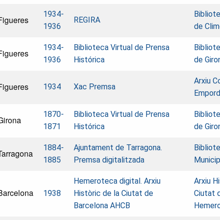
1934-
Bibliot
Figueres
REGIRA
1936
de Cli
1934-
Biblioteca Virtual de Prensa
Bibliot
Figueres
1936
Histórica
de Giro
Arxiu C
Figueres
1934
Xac Premsa
Empor
1870-
Biblioteca Virtual de Prensa
Bibliot
Girona
1871
Histórica
de Giro
1884-
Ajuntament de Tarragona.
Biblio
Tarragona
1885
Premsa digitalitzada
Municip
Hemeroteca digital. Arxiu
Arxiu Hi
Barcelona
1938
Històric de la Ciutat de
Ciutat 
Barcelona AHCB
Hemer