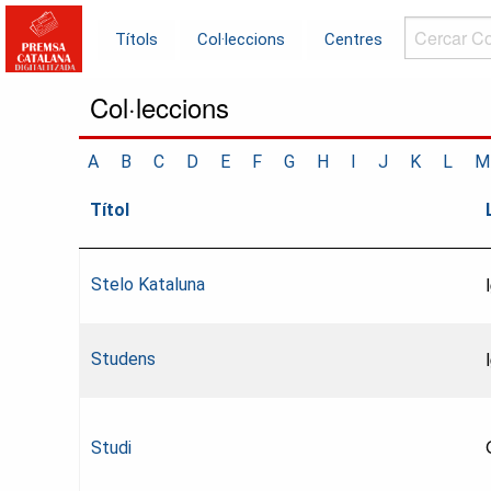
Cercar
Títols
Col·leccions
Centres
Col·leccions.
Col·leccions
A
B
C
D
E
F
G
H
I
J
K
L
M
Títol
Stelo Kataluna
Studens
Studi