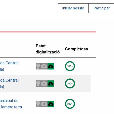
Iniciar sessió
Participar
Estat
Completesa
digitalització
eca Central
da)
eca Central
da)
unicipal de
. Hemeroteca