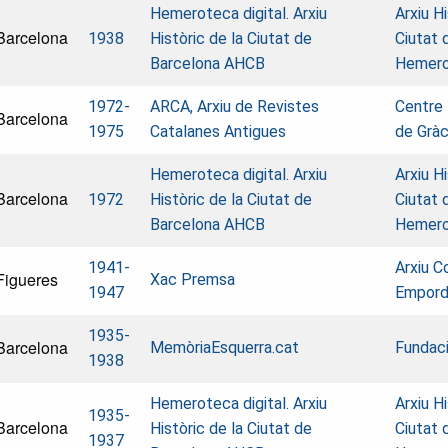
Hemeroteca digital. Arxiu
Arxiu Hi
Barcelona
1938
Històric de la Ciutat de
Ciutat 
Barcelona AHCB
Hemer
1972-
ARCA, Arxiu de Revistes
Centre 
Barcelona
1975
Catalanes Antigues
de Gràc
Hemeroteca digital. Arxiu
Arxiu Hi
Barcelona
1972
Històric de la Ciutat de
Ciutat 
Barcelona AHCB
Hemer
1941-
Arxiu C
Figueres
Xac Premsa
1947
Empor
1935-
Barcelona
MemòriaEsquerra.cat
Fundaci
1938
Hemeroteca digital. Arxiu
Arxiu Hi
1935-
Barcelona
Històric de la Ciutat de
Ciutat 
1937