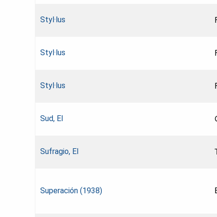
Styl·lus
Styl·lus
Styl·lus
Sud, El
Sufragio, El
Superación (1938)