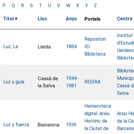
P
Q
R
S
T
U
V
W
X
Y
Z
Portals
Títol
Lloc
Anys
Centre
Institut
Repositori
d'Estudi
Lleida
Luz, La
1884
IEI
Ilerdenc
Biblioteca
Bibliote
Bibliote
Cassà de
1944-
Municip
Luz y guía
REGIRA
la Selva
1981
Cassà d
Selva
Hemeroteca
digital. Arxiu
Arxiu Hi
Històric de
de la Ci
Barcelona
Luz y fuerza
1936
la Ciutat de
Barcelo