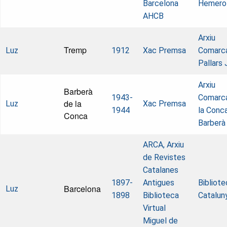
Barcelona
Hemero
AHCB
Arxiu
Tremp
Luz
1912
Xac Premsa
Comarca
Pallars
Arxiu
Barberà
1943-
Comarca
de la
Luz
Xac Premsa
1944
la Conc
Conca
Barberà
ARCA, Arxiu
de Revistes
Catalanes
1897-
Antigues
Bibliot
Barcelona
Luz
1898
Biblioteca
Catalun
Virtual
Miguel de