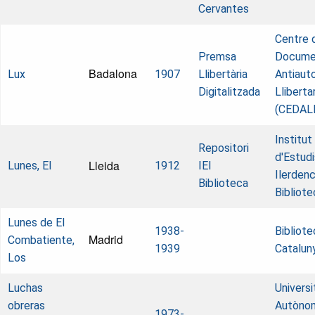
Cervantes
Centre 
Premsa
Docume
Badalona
Lux
1907
Llibertària
Antiautor
Digitalitzada
Llibertar
(CEDAL
Institut
Repositori
d'Estudi
Lleida
Lunes, El
1912
IEI
Ilerdenc
Biblioteca
Bibliote
Lunes de El
1938-
Bibliot
Madrid
Combatiente,
1939
Catalun
Los
Luchas
Universi
obreras
Autòno
1973-