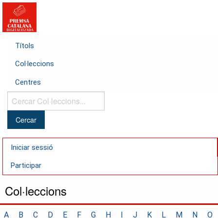
Títols
Col·leccions
Centres
Cercar
Col·leccions...
Iniciar sessió
Participar
Col·leccions
A
B
C
D
E
F
G
H
I
J
K
L
M
N
O