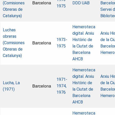
Barcelona
(Comisiones
DDD UAB
Barcelo
1975
Obreras de
Servei 
Catalunya)
Bibliot
Hemeroteca
Luchas
digital. Arxiu
Arxiu Hi
obreras
1973-
Històric de
de la Ci
Barcelona
(Comisiones
1975
la Ciutat de
Barcelo
Obreras de
Barcelona
Hemero
Catalunya)
AHCB
Hemeroteca
digital. Arxiu
Arxiu Hi
1971-
Lucha, La
Històric de
de la Ci
Barcelona
1974,
(1971)
la Ciutat de
Barcelo
1976
Barcelona
Hemero
AHCB
Hemeroteca