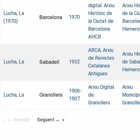
digital. Arxiu
Arxiu Hi
Lucha, La
Històric de
de la Ci
Barcelona
1970
(1970)
la Ciutat de
Barcelo
Barcelona
Hemero
AHCB
ARCA, Arxiu
Arxiu Hi
de Revistes
Sabadell
Lucha, La
1932
de Saba
Catalanes
Hemero
Antigues
Arxiu Digital
Arxiu
1906-
Granollers
Lucha, La
de
Municip
1907
Granollers
Granolle
← Anterior
Següent →