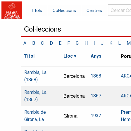
Cercar
Títols
Col·leccions
Centres
Col·leccions.
Col·leccions
A
B
C
D
E
F
G
H
I
J
K
L
M
Port
Títol
Lloc
Anys
Rambla, La
Barcelona
1868
ARCA
(1868)
Rambla, La
Barcelona
1867
ARCA
(1867)
Rambla de
Prems
Girona
1932
Girona, La
Hem