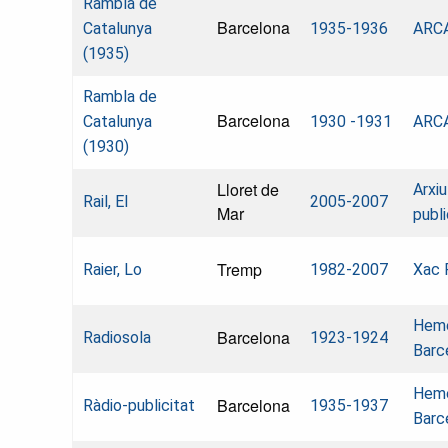
Rambla de
Barcelona
Catalunya
1935-1936
ARCA
(1935)
Rambla de
Barcelona
Catalunya
1930 -1931
ARCA
(1930)
Lloret de
Arxiu
Rail, El
2005-2007
Mar
publ
Tremp
Raier, Lo
1982-2007
Xac 
Hemer
Barcelona
Radiosola
1923-1924
Barc
Hemer
Barcelona
Ràdio-publicitat
1935-1937
Barc