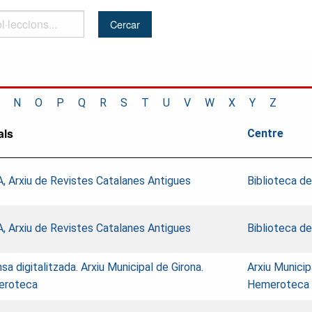
..
N
O
P
Q
R
S
T
U
V
W
X
Y
Z
als
Centre
, Arxiu de Revistes Catalanes Antigues
Biblioteca d
, Arxiu de Revistes Catalanes Antigues
Biblioteca d
a digitalitzada. Arxiu Municipal de Girona.
Arxiu Municip
eroteca
Hemeroteca