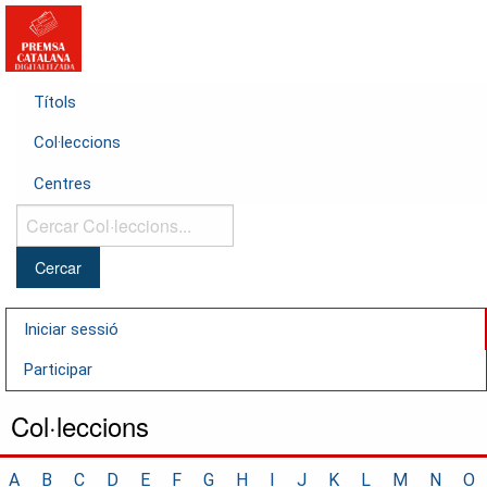
Títols
Col·leccions
Centres
Cercar
Col·leccions...
Iniciar sessió
Participar
Col·leccions
A
B
C
D
E
F
G
H
I
J
K
L
M
N
O