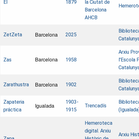
El
1879
la Ciutat de
Hemerot
Barcelona
AHCB
Bibliotec
Barcelona
ZetZeta
2025
Cataluny
Arxiu Pro
Barcelona
Zas
1958
l'Escola 
Catalunya
Bibliotec
Barcelona
Zarathustra
1902
Cataluny
Zapateria
1903-
Bibliotec
Igualada
Trencadís
práctica
1915
(Igualada
Hemeroteca
digital. Arxiu
Arxiu Hist
Zapa
Històric de