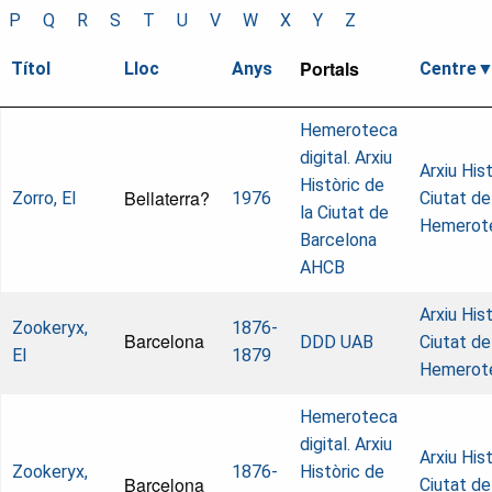
P
Q
R
S
T
U
V
W
X
Y
Z
Portals
Títol
Lloc
Anys
Centre
Hemeroteca
digital. Arxiu
Arxiu Hist
Històric de
Bellaterra?
Zorro, El
1976
Ciutat de
la Ciutat de
Hemerot
Barcelona
AHCB
Arxiu Hist
Zookeryx,
1876-
Barcelona
DDD UAB
Ciutat de
El
1879
Hemerot
Hemeroteca
digital. Arxiu
Arxiu Hist
Zookeryx,
1876-
Històric de
Barcelona
Ciutat de