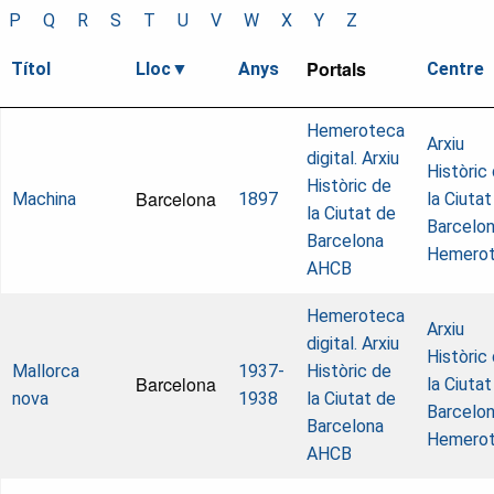
P
Q
R
S
T
U
V
W
X
Y
Z
Portals
Títol
Lloc
Anys
Centre
Hemeroteca
Arxiu
digital. Arxiu
Històric
Històric de
Barcelona
Machina
1897
la Ciutat
la Ciutat de
Barcelon
Barcelona
Hemero
AHCB
Hemeroteca
Arxiu
digital. Arxiu
Històric
Mallorca
1937-
Històric de
Barcelona
la Ciutat
nova
1938
la Ciutat de
Barcelon
Barcelona
Hemero
AHCB