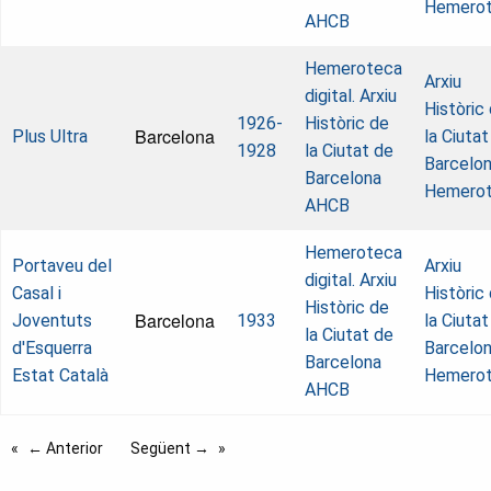
Hemero
AHCB
Hemeroteca
Arxiu
digital. Arxiu
Històric
1926-
Històric de
Barcelona
Plus Ultra
la Ciutat
1928
la Ciutat de
Barcelon
Barcelona
Hemero
AHCB
Hemeroteca
Portaveu del
Arxiu
digital. Arxiu
Casal i
Històric
Històric de
Barcelona
Joventuts
1933
la Ciutat
la Ciutat de
d'Esquerra
Barcelon
Barcelona
Estat Català
Hemero
AHCB
← Anterior
Següent →