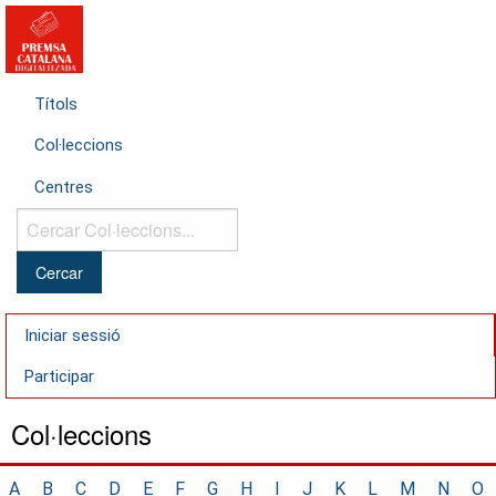
Títols
Col·leccions
Centres
Cercar
Col·leccions...
Iniciar sessió
Participar
Col·leccions
A
B
C
D
E
F
G
H
I
J
K
L
M
N
O