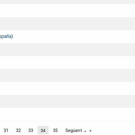
España)
34
31
32
33
35
Següent →