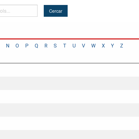
N
O
P
Q
R
S
T
U
V
W
X
Y
Z