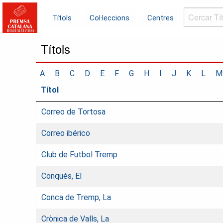
Cercar
Títols
Col·leccions
Centres
Títols...
Títols
A
B
C
D
E
F
G
H
I
J
K
L
M
Títol
Correo de Tortosa
Correo ibérico
Club de Futbol Tremp
Conqués, El
Conca de Tremp, La
Crònica de Valls, La