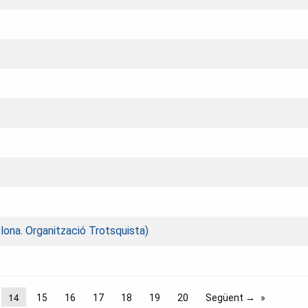
ona. Organització Trotsquista)
14
15
16
17
18
19
20
Següent →