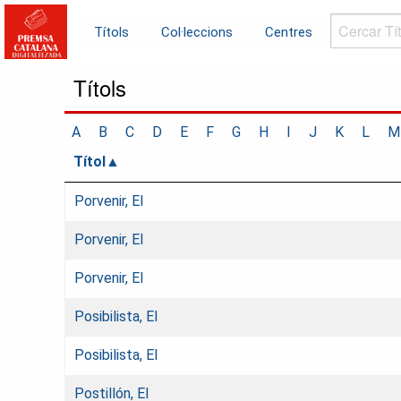
Cercar
Títols
Col·leccions
Centres
Títols...
Títols
A
B
C
D
E
F
G
H
I
J
K
L
M
Títol
Porvenir, El
Porvenir, El
Porvenir, El
Posibilista, El
Posibilista, El
Postillón, El