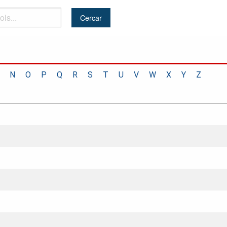
N
O
P
Q
R
S
T
U
V
W
X
Y
Z