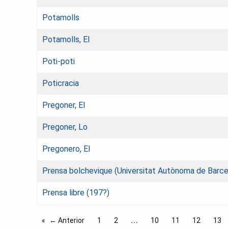
Potamolls
Potamolls, El
Poti-poti
Poticracia
Pregoner, El
Pregoner, Lo
Pregonero, El
Prensa bolchevique (Universitat Autònoma de Barcel
Prensa libre (197?)
← Anterior
1
2
10
11
12
13