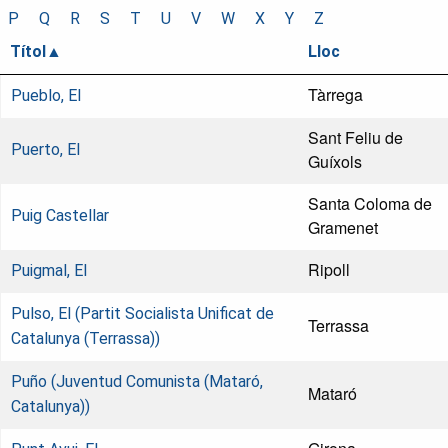
P
Q
R
S
T
U
V
W
X
Y
Z
Títol
Lloc
Tàrrega
Pueblo, El
Sant Feliu de
Puerto, El
Guíxols
Santa Coloma de
Puig Castellar
Gramenet
Ripoll
Puigmal, El
Pulso, El (Partit Socialista Unificat de
Terrassa
Catalunya (Terrassa))
Puño (Juventud Comunista (Mataró,
Mataró
Catalunya))