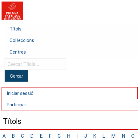
Títols
Col·leccions
Centres
Cercar
Títols...
Iniciar sessió
Participar
Títols
A
B
C
D
E
F
G
H
I
J
K
L
M
N
O