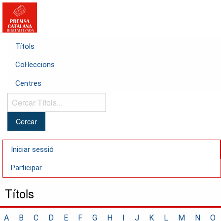
Títols
Col·leccions
Centres
Cercar
Títols...
Iniciar sessió
Participar
Títols
A
B
C
D
E
F
G
H
I
J
K
L
M
N
O