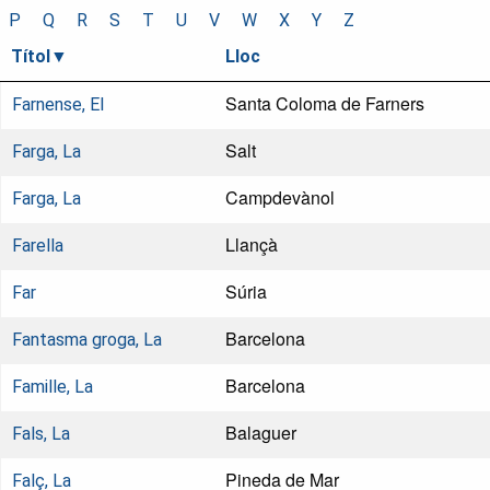
P
Q
R
S
T
U
V
W
X
Y
Z
Títol
Lloc
Santa Coloma de Farners
Farnense, El
Salt
Farga, La
Campdevànol
Farga, La
Llançà
Farella
Súria
Far
Barcelona
Fantasma groga, La
Barcelona
Famille, La
Balaguer
Fals, La
Pineda de Mar
Falç, La