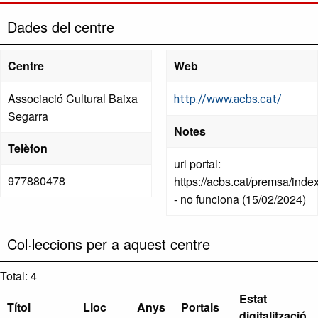
Dades del centre
Centre
Web
Associació Cultural Baixa
http://www.acbs.cat/
Segarra
Notes
Telèfon
url portal:
977880478
https://acbs.cat/premsa/inde
- no funciona (15/02/2024)
Col·leccions per a aquest centre
Total: 4
Estat
Títol
Lloc
Anys
Portals
digitalització