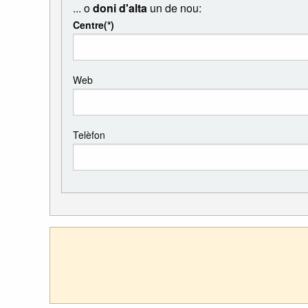
... o
doni d'alta
un de nou:
Centre
Web
Telèfon
No
sóc
un
robot