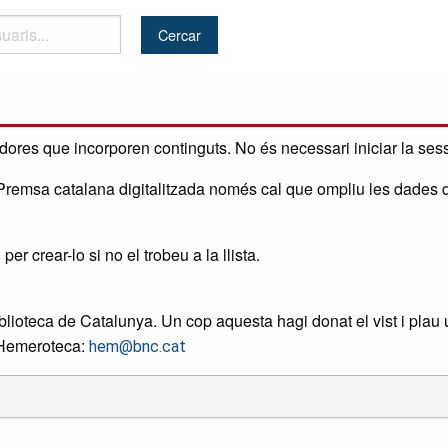
radores que incorporen continguts. No és necessari iniciar la sess
a Premsa catalana digitalitzada només cal que ompliu les dades d
r crear-lo si no el trobeu a la llista.
lioteca de Catalunya. Un cop aquesta hagi donat el vist i plau 
l'Hemeroteca:
hem@bnc.cat