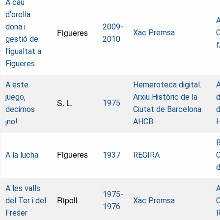
A cau
d'orella:
A
dona i
2009-
Figueres
Xac Premsa
C
gestió de
2010
l
l'igualtat a
Figueres
A este
Hemeroteca digital.
A
juego,
Arxiu Històric de la
d
S. L.
1975
decimos
Ciutat de Barcelona
d
¡no!
AHCB
B
Figueres
A la lucha
1937
REGIRA
C
d
A les valls
A
1975-
Ripoll
del Ter i del
Xac Premsa
C
1976
Freser
R