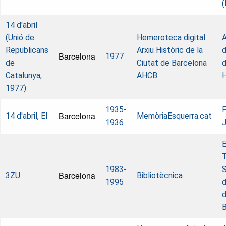
(
14 d'abril
(Unió de
Hemeroteca digital.
A
Republicans
Arxiu Històric de la
d
Barcelona
1977
de
Ciutat de Barcelona
d
Catalunya,
AHCB
1977)
1935-
F
Barcelona
14 d'abril, El
MemòriaEsquerra.cat
1936
J
E
T
1983-
S
Barcelona
3ZU
Bibliotècnica
1995
d
d
B