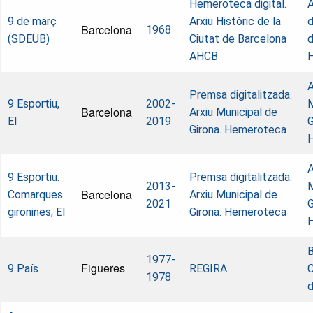
Hemeroteca digital.
A
9 de març
Arxiu Històric de la
d
Barcelona
1968
(SDEUB)
Ciutat de Barcelona
d
AHCB
A
Premsa digitalitzada.
9 Esportiu,
2002-
M
Barcelona
Arxiu Municipal de
El
2019
G
Girona. Hemeroteca
A
9 Esportiu.
Premsa digitalitzada.
2013-
M
Barcelona
Comarques
Arxiu Municipal de
2021
G
gironines, El
Girona. Hemeroteca
B
1977-
Figueres
9 País
REGIRA
C
1978
d