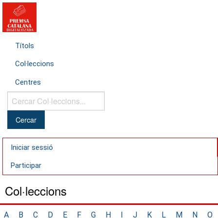
Títols
Col·leccions
Centres
Cercar
Col·leccions...
Iniciar sessió
Participar
Col·leccions
A
B
C
D
E
F
G
H
I
J
K
L
M
N
O