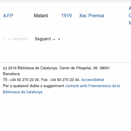
A
Mataró
A.F.P.
1919
Xac Premsa
C
← Anterior
Següent →
(c) 2019 Biblioteca de Catalunya. Carrer de l'Hospital, 56. 08001
Barcelona.
Tlf.:+34 93 270 23 00. Fax: +34 93 270 23 04.
Accessibilitat
Per a qualsevol dubte o suggeriment
contacti amb l'Hemeroteca de la
Biblioteca de Catalunya