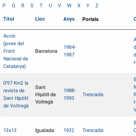
P
Q
R
S
T
U
V
W
X
Y
Z
Portals
Títol
Lloc
Anys
Acció
A
(joves del
1984-
d
Barcelona
Front
1987
d
Nacional de
Catalunya)
B
0'97 Km2 la
Sant
revista de
1988-
Hipòlit de
Trencadís
R
Sant Hipòlit
1993
Voltregà
H
de Voltregà
V
B
Igualada
13x13
1932
Trencadís
C