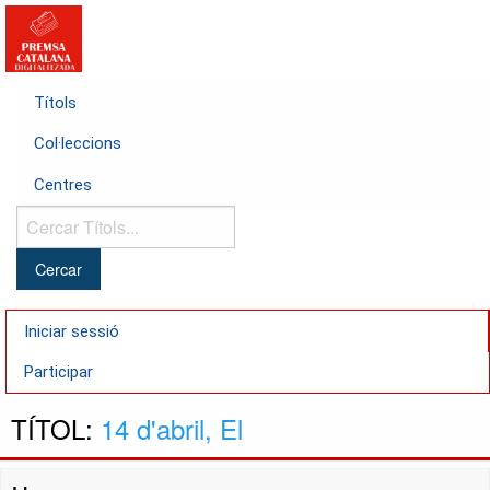
Títols
Col·leccions
Centres
Cercar
Títols...
Iniciar sessió
Participar
TÍTOL:
14 d'abril, El