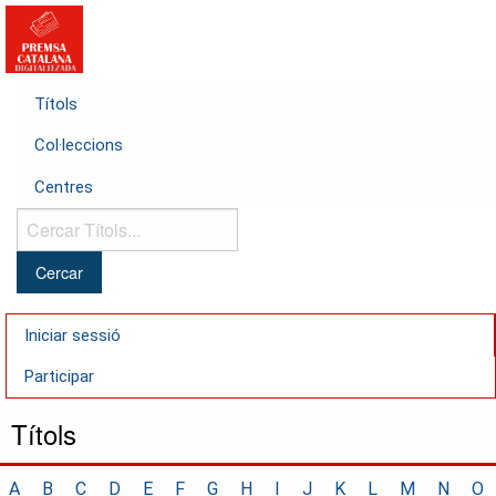
Títols
Col·leccions
Centres
Cercar
Títols...
Iniciar sessió
Participar
Títols
A
B
C
D
E
F
G
H
I
J
K
L
M
N
O