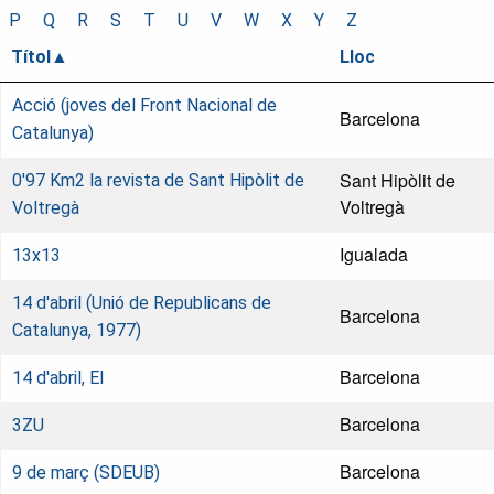
P
Q
R
S
T
U
V
W
X
Y
Z
Títol
Lloc
Acció (joves del Front Nacional de
Barcelona
Catalunya)
Sant Hipòlit de
0'97 Km2 la revista de Sant Hipòlit de
Voltregà
Voltregà
Igualada
13x13
14 d'abril (Unió de Republicans de
Barcelona
Catalunya, 1977)
Barcelona
14 d'abril, El
Barcelona
3ZU
Barcelona
9 de març (SDEUB)