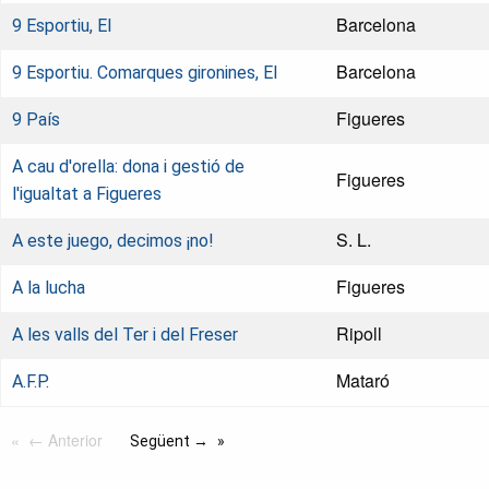
Barcelona
9 Esportiu, El
Barcelona
9 Esportiu. Comarques gironines, El
Figueres
9 País
A cau d'orella: dona i gestió de
Figueres
l'igualtat a Figueres
S. L.
A este juego, decimos ¡no!
Figueres
A la lucha
Ripoll
A les valls del Ter i del Freser
Mataró
A.F.P.
← Anterior
Següent →