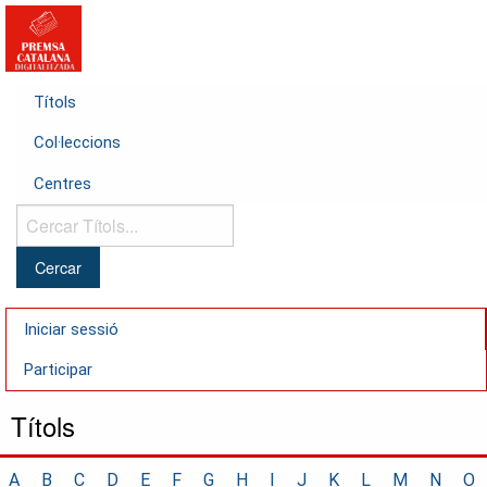
Títols
Col·leccions
Centres
Cercar
Títols...
Iniciar sessió
Participar
Títols
A
B
C
D
E
F
G
H
I
J
K
L
M
N
O