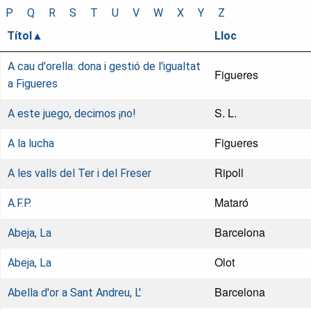
P
Q
R
S
T
U
V
W
X
Y
Z
Títol
Lloc
A cau d'orella: dona i gestió de l'igualtat
Figueres
a Figueres
S. L.
A este juego, decimos ¡no!
Figueres
A la lucha
Ripoll
A les valls del Ter i del Freser
Mataró
A.F.P.
Barcelona
Abeja, La
Olot
Abeja, La
Barcelona
Abella d'or a Sant Andreu, L'