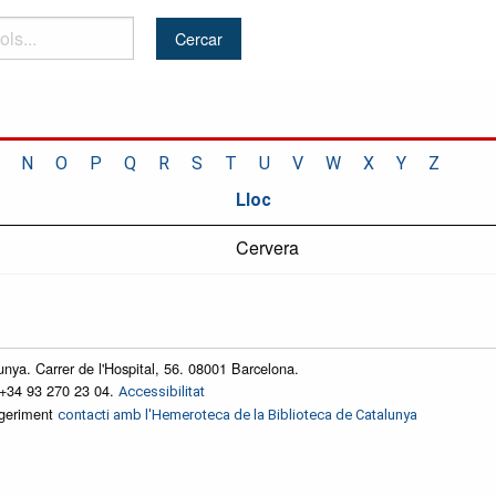
N
O
P
Q
R
S
T
U
V
W
X
Y
Z
Lloc
Cervera
unya. Carrer de l'Hospital, 56. 08001 Barcelona.
 +34 93 270 23 04.
Accessibilitat
ggeriment
contacti amb l'Hemeroteca de la Biblioteca de Catalunya