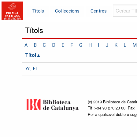
Cercar
Títols
Col·leccions
Centres
Títols...
Títols
A
B
C
D
E
F
G
H
I
J
K
L
M
Títol
Yo, El
(c) 2019 Biblioteca de Catal
Tlf.:+34 93 270 23 00. Fax:
Per a qualsevol dubte o su