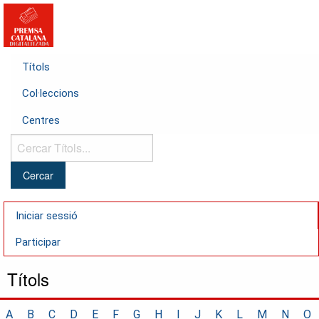
Títols
Col·leccions
Centres
Cercar
Títols...
Iniciar sessió
Participar
Títols
A
B
C
D
E
F
G
H
I
J
K
L
M
N
O