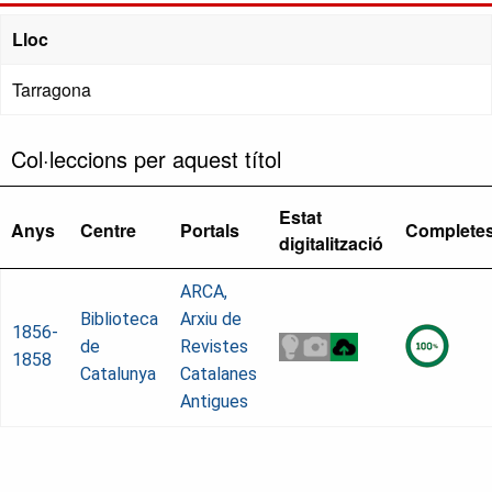
Lloc
Tarragona
Col·leccions per aquest títol
Estat
Anys
Centre
Portals
Complete
digitalització
ARCA,
Biblioteca
Arxiu de
1856-
de
Revistes
1858
Catalunya
Catalanes
Antigues