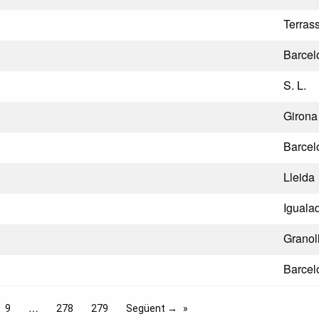
Terras
Barcel
S. L.
Girona
Barcel
Lleida
Iguala
Granol
Barcel
9
278
279
Següent →