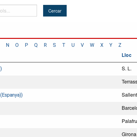
N
O
P
Q
R
S
T
U
V
W
X
Y
Z
Lloc
S. L.
)
Terras
Sallent
 (Espanya))
Barcel
Palafru
Girona