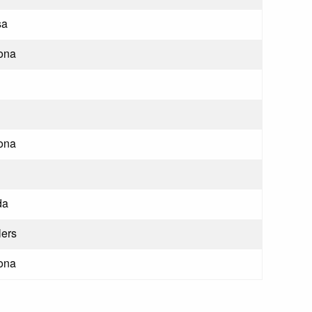
sa
ona
ona
da
lers
ona