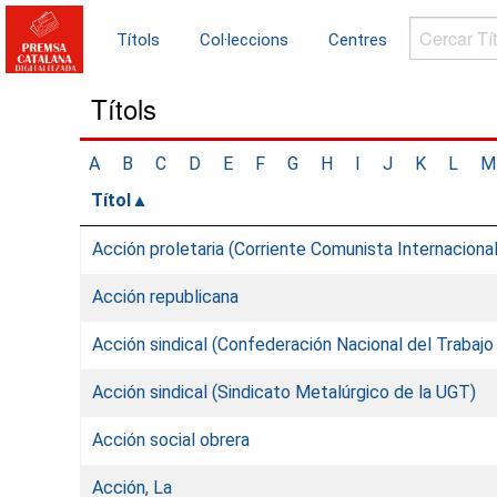
Cercar
Títols
Col·leccions
Centres
Títols...
Títols
A
B
C
D
E
F
G
H
I
J
K
L
M
Títol
Acción proletaria (Corriente Comunista Internacional
Acción republicana
Acción sindical (Confederación Nacional del Trabajo
Acción sindical (Sindicato Metalúrgico de la UGT)
Acción social obrera
Acción, La