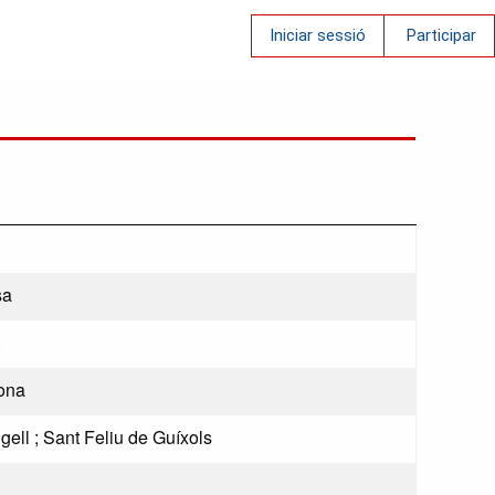
Iniciar sessió
Participar
sa
ona
gell ; Sant Feliu de Guíxols