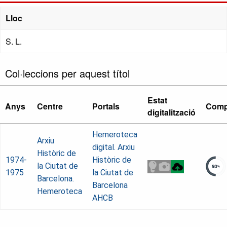
Lloc
S. L.
Col·leccions per aquest títol
Estat
Anys
Centre
Portals
Comp
digitalització
Hemeroteca
Arxiu
digital. Arxiu
Històric de
1974-
Històric de
la Ciutat de
1975
la Ciutat de
Barcelona.
Barcelona
Hemeroteca
AHCB