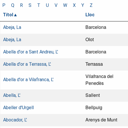
P
Q
R
S
T
U
V
W
X
Y
Z
Títol
Lloc
Barcelona
Abeja, La
Olot
Abeja, La
Barcelona
Abella d'or a Sant Andreu, L'
Terrassa
Abella d'or a Terrassa, L'
Vilafranca del
Abella d'or a Vilafranca, L'
Penedès
Sallent
Abella, L'
Bellpuig
Abeller d'Urgell
Arenys de Munt
Abocador, L'