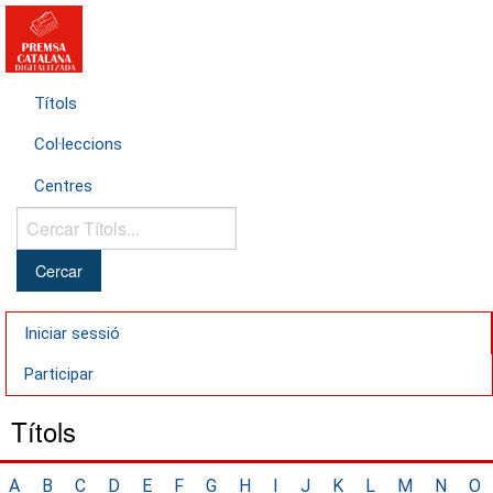
Títols
Col·leccions
Centres
Cercar
Títols...
Iniciar sessió
Participar
Títols
A
B
C
D
E
F
G
H
I
J
K
L
M
N
O