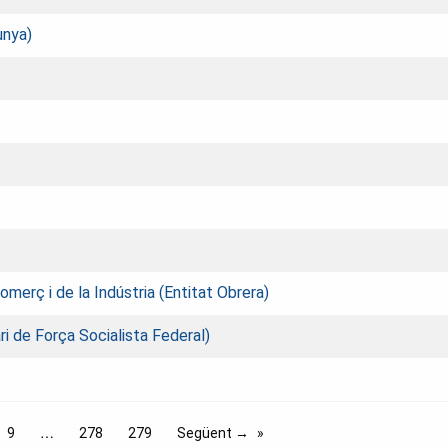
unya)
erç i de la Indústria (Entitat Obrera)
ari de Força Socialista Federal)
9
278
279
Següent →