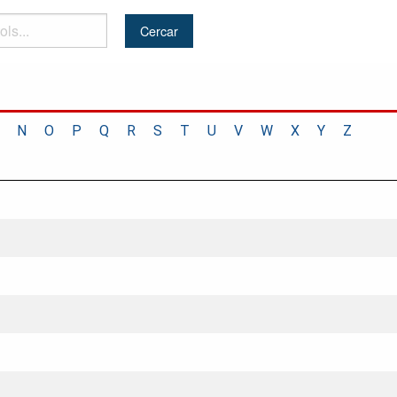
N
O
P
Q
R
S
T
U
V
W
X
Y
Z