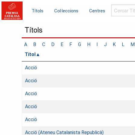
Cercar
Títols
Col·leccions
Centres
Títols...
Títols
A
B
C
D
E
F
G
H
I
J
K
L
M
Títol
Acció
Acció
Acció
Acció
Acció
Acció (Ateneu Catalanista Republicà)