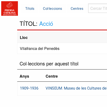
Cercar
Títols
Col·leccions
Centres
Títols...
TÍTOL:
Acció
Lloc
Vilafranca del Penedès
Col·leccions per aquest títol
Anys
Centre
1909-1936
VINSEUM. Museu de les Cultures del