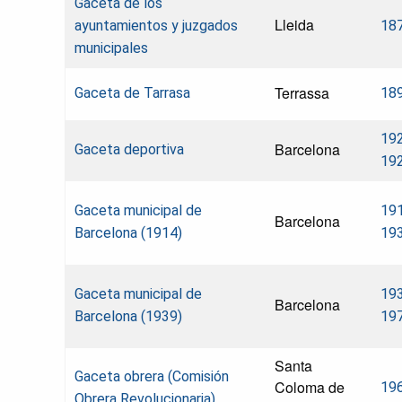
Gaceta de los
Lleida
ayuntamientos y juzgados
18
municipales
Terrassa
Gaceta de Tarrasa
18
19
Barcelona
Gaceta deportiva
19
Gaceta municipal de
19
Barcelona
Barcelona (1914)
19
Gaceta municipal de
19
Barcelona
Barcelona (1939)
19
Santa
Gaceta obrera (Comisión
Coloma de
19
Obrera Revolucionaria)