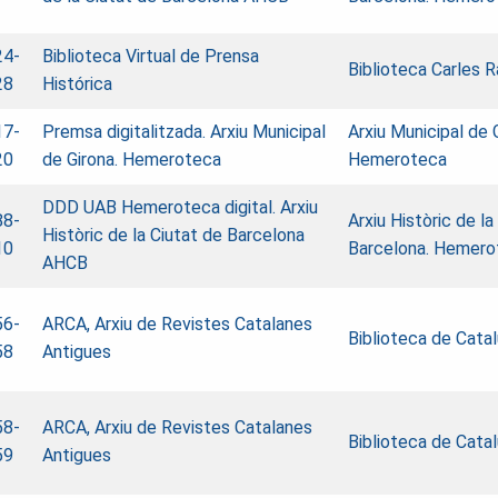
24-
Biblioteca Virtual de Prensa
Biblioteca Carles R
28
Histórica
17-
Premsa digitalitzada. Arxiu Municipal
Arxiu Municipal de 
20
de Girona. Hemeroteca
Hemeroteca
DDD UAB
Hemeroteca digital. Arxiu
88-
Arxiu Històric de la
Històric de la Ciutat de Barcelona
10
Barcelona. Hemero
AHCB
56-
ARCA, Arxiu de Revistes Catalanes
Biblioteca de Cata
58
Antigues
58-
ARCA, Arxiu de Revistes Catalanes
Biblioteca de Cata
59
Antigues