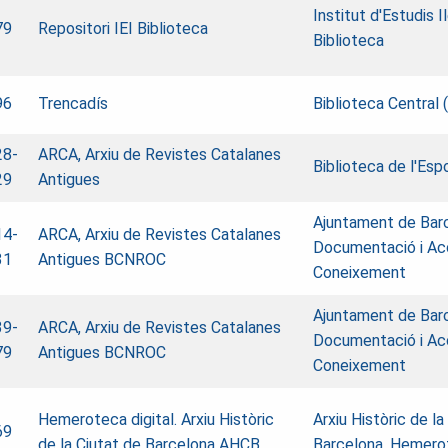
Institut d'Estudis I
79
Repositori IEI Biblioteca
Biblioteca
96
Trencadís
Biblioteca Central 
28-
ARCA, Arxiu de Revistes Catalanes
Biblioteca de l'Esp
29
Antigues
Ajuntament de Barc
14-
ARCA, Arxiu de Revistes Catalanes
Documentació i Ac
31
Antigues
BCNROC
Coneixement
Ajuntament de Barc
39-
ARCA, Arxiu de Revistes Catalanes
Documentació i Ac
79
Antigues
BCNROC
Coneixement
Hemeroteca digital. Arxiu Històric
Arxiu Històric de la
69
de la Ciutat de Barcelona AHCB
Barcelona. Hemero