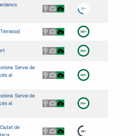
lerdencs.
(Terrassa)
ort
elona. Servei de
cés al
elona. Servei de
cés al
 Ciutat de
teca