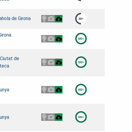
ahola de Girona
Girona.
 Ciutat de
teca
lunya
lunya