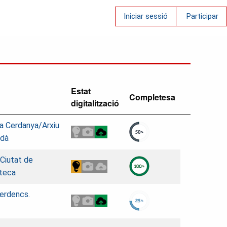
Iniciar sessió
Participar
Estat
Completesa
digitalització
la Cerdanya/Arxiu
rdà
 Ciutat de
teca
lerdencs.