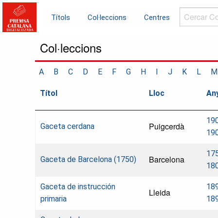
Cercar
Títols
Col·leccions
Centres
Col·leccions.
Col·leccions
A
B
C
D
E
F
G
H
I
J
K
L
M
Títol
Lloc
An
19
Puigcerdà
Gaceta cerdana
19
17
Barcelona
Gaceta de Barcelona (1750)
18
Gaceta de instrucción
18
Lleida
primaria
18