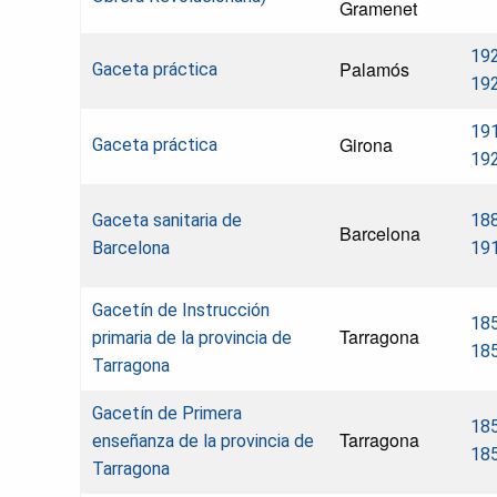
Gramenet
19
Palamós
Gaceta práctica
19
19
Girona
Gaceta práctica
19
Gaceta sanitaria de
18
Barcelona
Barcelona
19
Gacetín de Instrucción
18
Tarragona
primaria de la provincia de
18
Tarragona
Gacetín de Primera
18
Tarragona
enseñanza de la provincia de
18
Tarragona