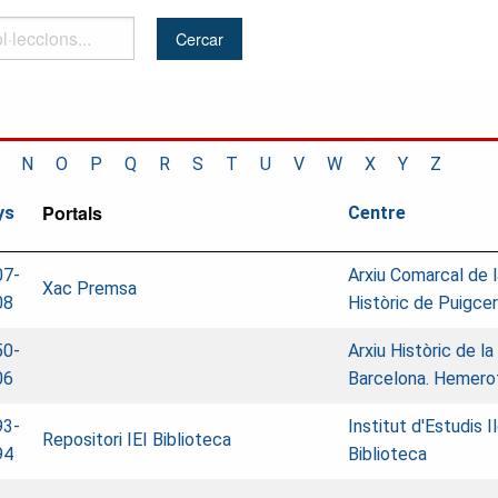
..
N
O
P
Q
R
S
T
U
V
W
X
Y
Z
Portals
ys
Centre
07-
Arxiu Comarcal de 
Xac Premsa
08
Històric de Puigce
50-
Arxiu Històric de la
06
Barcelona. Hemero
93-
Institut d'Estudis I
Repositori IEI Biblioteca
94
Biblioteca