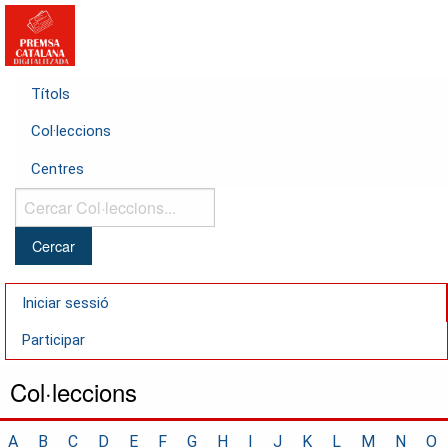
Títols
Col·leccions
Centres
Cercar
Col·leccions...
Iniciar sessió
Participar
Col·leccions
A
B
C
D
E
F
G
H
I
J
K
L
M
N
O