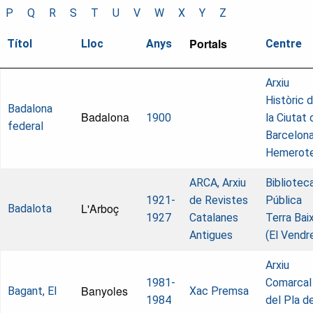
P
Q
R
S
T
U
V
W
X
Y
Z
Portals
Títol
Lloc
Anys
Centre
Arxiu
Històric 
Badalona
Badalona
1900
la Ciutat 
federal
Barcelona
Hemerot
ARCA, Arxiu
Bibliotec
1921-
de Revistes
Pública
L'Arboç
Badalota
1927
Catalanes
Terra Bai
Antigues
(El Vendre
Arxiu
1981-
Comarcal
Banyoles
Bagant, El
Xac Premsa
1984
del Pla d