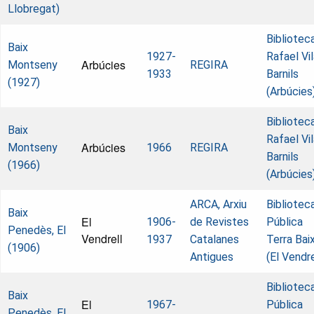
Llobregat)
Bibliotec
Baix
1927-
Rafael Vil
Arbúcies
Montseny
REGIRA
1933
Barnils
(1927)
(Arbúcies
Bibliotec
Baix
Rafael Vil
Arbúcies
Montseny
1966
REGIRA
Barnils
(1966)
(Arbúcies
ARCA, Arxiu
Bibliotec
Baix
El
1906-
de Revistes
Pública
Penedès, El
Vendrell
1937
Catalanes
Terra Bai
(1906)
Antigues
(El Vendre
Bibliotec
Baix
El
1967-
Pública
Penedès, El