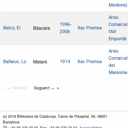
Mediona)
Arxiu
1996-
Comarcal
Bàscara
Balcó, El
Xac Premsa
2006
l'Alt
Empordà
Arxiu
Comarcal
Mataró
Ballaruc, Lo
1914
Xac Premsa
del
Maresme
← Anterior
Següent →
(c) 2019 Biblioteca de Catalunya. Carrer de l'Hospital, 56. 08001
Barcelona.
Tlf.:+34 93 270 23 00. Fax: +34 93 270 23 04.
Accessibilitat