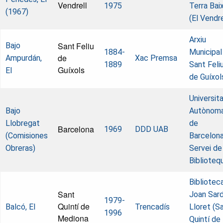
Vendrell
1975
Terra Bai
(1967)
(El Vendre
Arxiu
Sant Feliu
Bajo
1884-
Municipal
de
Ampurdán,
Xac Premsa
1889
Sant Feli
Guíxols
El
de Guíxol
Universit
Bajo
Autònom
Llobregat
de
Barcelona
1969
DDD UAB
(Comisiones
Barcelona
Obreras)
Servei de
Biblioteq
Bibliotec
Sant
Joan Sard
1979-
Quintí de
Balcó, El
Trencadís
Lloret (S
1996
Mediona
Quintí de