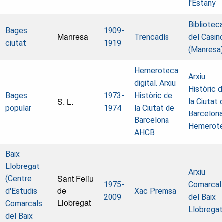
l'Estany
Bibliotec
Bages
1909-
Manresa
Trencadís
del Casin
ciutat
1919
(Manresa
Hemeroteca
Arxiu
digital. Arxiu
Històric 
Bages
1973-
Històric de
S. L.
la Ciutat 
popular
1974
la Ciutat de
Barcelona
Barcelona
Hemerot
AHCB
Baix
Llobregat
Arxiu
Sant Feliu
(Centre
1975-
Comarcal
de
d'Estudis
Xac Premsa
2009
del Baix
Llobregat
Comarcals
Llobrega
del Baix