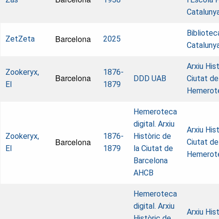
Catalunya
Bibliotec
Barcelona
ZetZeta
2025
Cataluny
Arxiu Hist
Zookeryx,
1876-
Barcelona
DDD UAB
Ciutat de
El
1879
Hemerot
Hemeroteca
digital. Arxiu
Arxiu Hist
Zookeryx,
1876-
Històric de
Barcelona
Ciutat de
El
1879
la Ciutat de
Hemerot
Barcelona
AHCB
Hemeroteca
digital. Arxiu
Arxiu Hist
Històric de