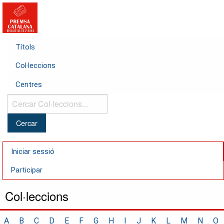
Títols
Col·leccions
Centres
Cercar
Col·leccions...
Iniciar sessió
Participar
Col·leccions
A
B
C
D
E
F
G
H
I
J
K
L
M
N
O