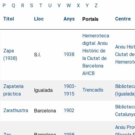
P
Q
R
S
T
U
V
W
X
Y
Z
Portals
Títol
Lloc
Anys
Centre
Hemeroteca
digital. Arxiu
Arxiu Hist
Zapa
Històric de
S.l.
1938
Ciutat de
(1938)
la Ciutat de
Hemerot
Barcelona
AHCB
Zapateria
1903-
Bibliotec
Igualada
Trencadís
práctica
1915
(Igualada
Bibliotec
Barcelona
Zarathustra
1902
Cataluny
Arxiu Pro
Barcelona
Zas
1958
l'Escola 