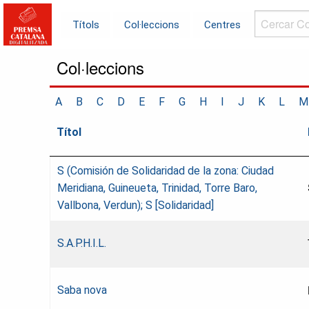
Cercar
Títols
Col·leccions
Centres
Col·leccions.
Col·leccions
A
B
C
D
E
F
G
H
I
J
K
L
M
Títol
S (Comisión de Solidaridad de la zona: Ciudad
Meridiana, Guineueta, Trinidad, Torre Baro,
Vallbona, Verdun); S [Solidaridad]
S.A.P.H.I.L.
Saba nova