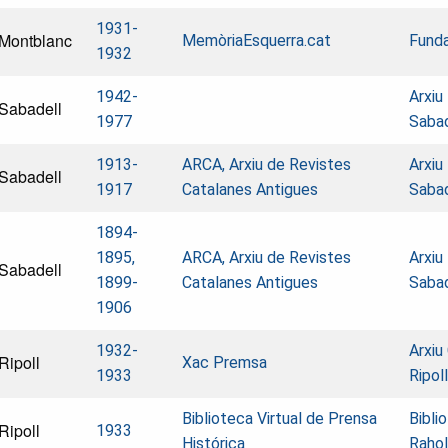
1931-
Montblanc
MemòriaEsquerra.cat
Funda
1932
1942-
Arxiu
Sabadell
1977
Saba
1913-
ARCA, Arxiu de Revistes
Arxiu
Sabadell
1917
Catalanes Antigues
Saba
1894-
1895,
ARCA, Arxiu de Revistes
Arxiu
Sabadell
1899-
Catalanes Antigues
Saba
1906
1932-
Arxiu
Ripoll
Xac Premsa
1933
Ripol
Biblioteca Virtual de Prensa
Bibli
Ripoll
1933
Histórica
Rahol