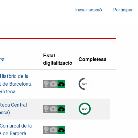
Iniciar sessió
Participar
Estat
Completesa
re
digitalització
 Històric de la
t de Barcelona.
roteca
oteca Central
assa)
 Comarcal de la
 de Barberà