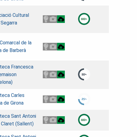
iació Cultural
 Segarra
 Comarcal de la
 de Barberà
oteca Francesca
emaison
elona)
oteca Carles
a de Girona
oteca Sant Antoni
 Claret (Sallent)
oteca Sant Antoni