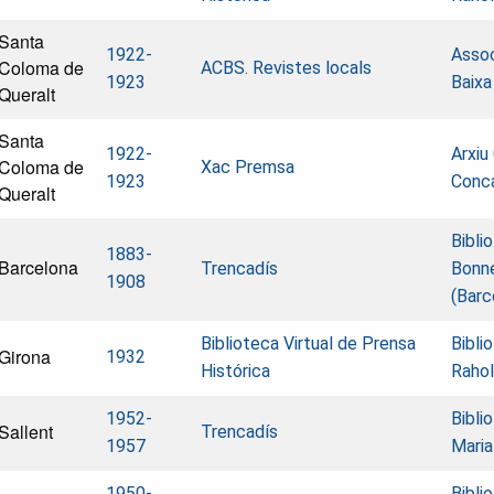
Santa
1922-
Assoc
Coloma de
ACBS. Revistes locals
1923
Baixa
Queralt
Santa
1922-
Arxiu
Coloma de
Xac Premsa
1923
Conca
Queralt
Bibli
1883-
Barcelona
Trencadís
Bonn
1908
(Barc
Biblioteca Virtual de Prensa
Bibli
Girona
1932
Histórica
Rahol
1952-
Bibli
Sallent
Trencadís
1957
Maria
1950-
Bibli