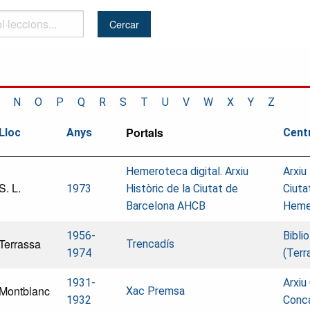
..
N
O
P
Q
R
S
T
U
V
W
X
Y
Z
Portals
Lloc
Anys
Cent
Hemeroteca digital. Arxiu
Arxiu
S. L.
1973
Històric de la Ciutat de
Ciuta
Barcelona AHCB
Heme
1956-
Bibli
Terrassa
Trencadís
1974
(Terr
1931-
Arxiu
Montblanc
Xac Premsa
1932
Conca