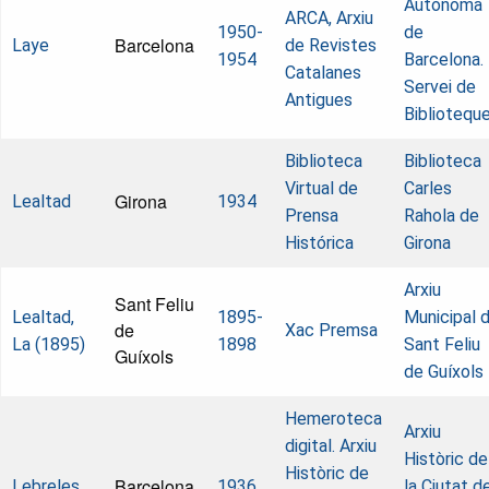
Autònoma
ARCA, Arxiu
1950-
de
Barcelona
Laye
de Revistes
1954
Barcelona.
Catalanes
Servei de
Antigues
Bibliotequ
Biblioteca
Biblioteca
Virtual de
Carles
Girona
Lealtad
1934
Prensa
Rahola de
Histórica
Girona
Arxiu
Sant Feliu
Lealtad,
1895-
Municipal 
de
Xac Premsa
La (1895)
1898
Sant Feliu
Guíxols
de Guíxols
Hemeroteca
Arxiu
digital. Arxiu
Històric de
Històric de
Barcelona
Lebreles
1936
la Ciutat d