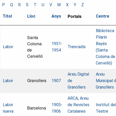
P
Q
R
S
T
U
V
W
X
Y
Z
Portals
Títol
Lloc
Anys
Centre
Biblioteca
Santa
Pilarín
Coloma
1951-
Bayés
Labor
Trencadís
de
1954
(Santa
Cervelló
Coloma de
Cervelló)
Arxiu Digital
Arxiu
Granollers
Labor
1907
de
Municipal 
Granollers
Granollers
ARCA, Arxiu
Labor
1905-
de Revistes
Institut de
Barcelona
nueva
1906
Catalanes
Teatre