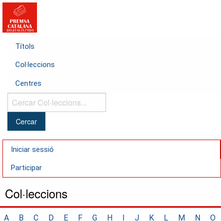
Títols
Col·leccions
Centres
Cercar
Col·leccions...
Iniciar sessió
Participar
Col·leccions
A
B
C
D
E
F
G
H
I
J
K
L
M
N
O