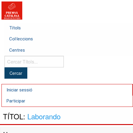
Títols
Col·leccions
Centres
Cercar
Títols...
Iniciar sessió
Participar
TÍTOL:
Laborando