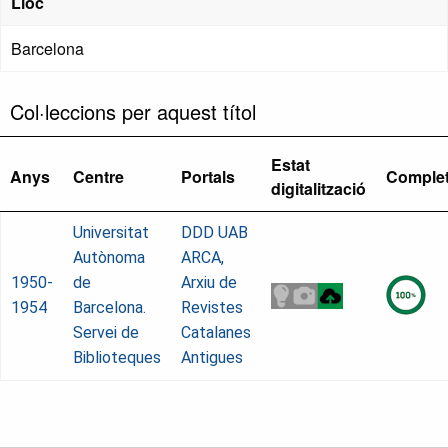
Lloc
Barcelona
Col·leccions per aquest títol
Estat
Anys
Centre
Portals
Comple
digitalització
Universitat
DDD UAB
Autònoma
ARCA,
1950-
de
Arxiu de
1954
Barcelona.
Revistes
Servei de
Catalanes
Biblioteques
Antigues