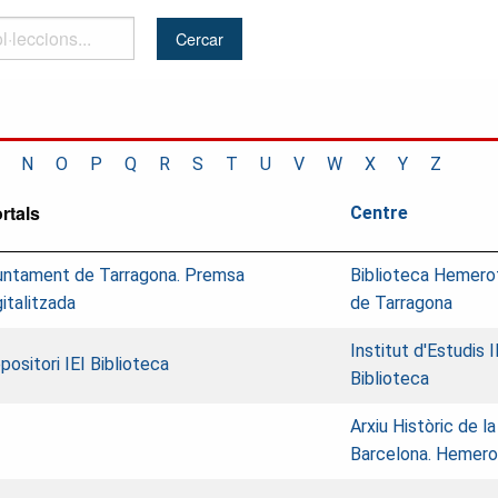
..
N
O
P
Q
R
S
T
U
V
W
X
Y
Z
rtals
Centre
untament de Tarragona. Premsa
Biblioteca Hemero
gitalitzada
de Tarragona
Institut d'Estudis 
positori IEI Biblioteca
Biblioteca
Arxiu Històric de l
Barcelona. Hemer