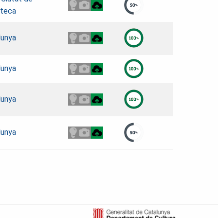
oteca
lunya
lunya
lunya
lunya