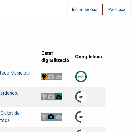
Iniciar sessió
Participar
Estat
Completesa
digitalització
teca Municipal
Ilerdencs.
a Ciutat de
oteca