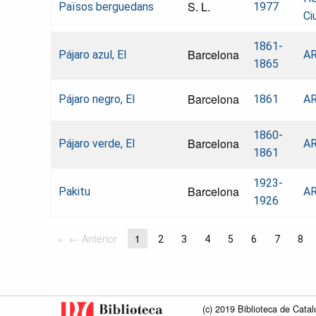
S. L.
Països berguedans
1977
Ci
1861-
Barcelona
Pájaro azul, El
AR
1865
Barcelona
Pájaro negro, El
1861
AR
1860-
Barcelona
Pájaro verde, El
AR
1861
1923-
Barcelona
Pakitu
AR
1926
← Anterior
1
2
3
4
5
6
7
8
(c) 2019 Biblioteca de Catal