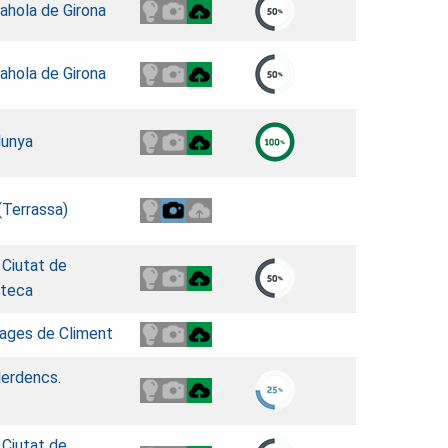
Rahola de Girona
Rahola de Girona
lunya
(Terrassa)
a Ciutat de
oteca
Fages de Climent
Ilerdencs.
a Ciutat de