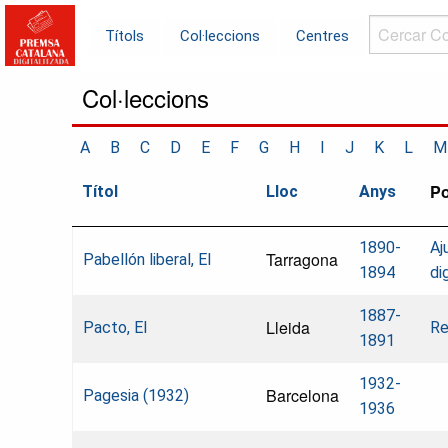
Cercar
Títols
Col·leccions
Centres
Col·leccions.
Col·leccions
A
B
C
D
E
F
G
H
I
J
K
L
M
Po
Títol
Lloc
Anys
1890-
Aj
Tarragona
Pabellón liberal, El
1894
di
1887-
Lleida
Pacto, El
Re
1891
1932-
Barcelona
Pagesia (1932)
1936