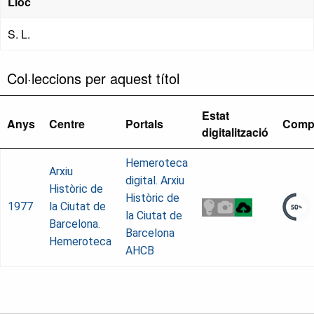
Lloc
S. L.
Col·leccions per aquest títol
Estat
Anys
Centre
Portals
Comp
digitalització
Hemeroteca
Arxiu
digital. Arxiu
Històric de
Històric de
1977
la Ciutat de
la Ciutat de
Barcelona.
Barcelona
Hemeroteca
AHCB