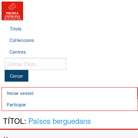
Títols
Col·leccions
Centres
Cercar
Títols...
Iniciar sessió
Participar
TÍTOL:
Països berguedans