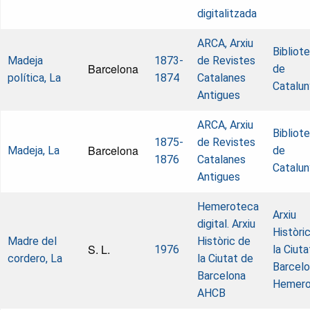
digitalitzada
ARCA, Arxiu
Bibliot
Madeja
1873-
de Revistes
Barcelona
de
política, La
1874
Catalanes
Catalun
Antigues
ARCA, Arxiu
Bibliot
1875-
de Revistes
Barcelona
Madeja, La
de
1876
Catalanes
Catalun
Antigues
Hemeroteca
Arxiu
digital. Arxiu
Històri
Madre del
Històric de
S. L.
1976
la Ciuta
cordero, La
la Ciutat de
Barcelo
Barcelona
Hemero
AHCB