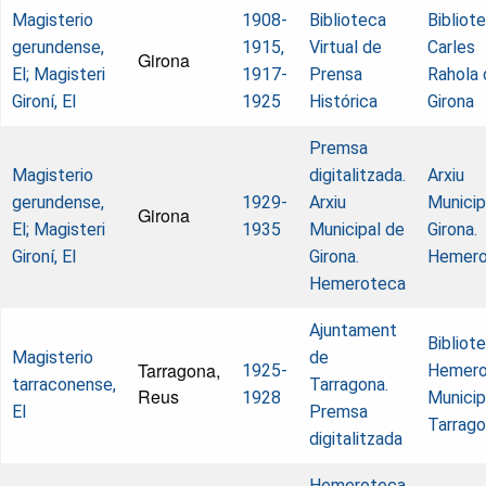
Magisterio
1908-
Biblioteca
Bibliot
gerundense,
1915,
Virtual de
Carles
Girona
El; Magisteri
1917-
Prensa
Rahola 
Gironí, El
1925
Histórica
Girona
Premsa
Magisterio
digitalitzada.
Arxiu
gerundense,
1929-
Arxiu
Municip
Girona
El; Magisteri
1935
Municipal de
Girona.
Gironí, El
Girona.
Hemero
Hemeroteca
Ajuntament
Bibliot
Magisterio
de
Tarragona,
1925-
Hemero
tarraconense,
Tarragona.
Reus
1928
Municip
El
Premsa
Tarrag
digitalitzada
Hemeroteca