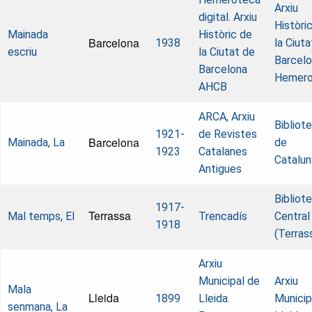
Arxiu
digital. Arxiu
Històri
Mainada
Històric de
Barcelona
1938
la Ciuta
escriu
la Ciutat de
Barcelo
Barcelona
Hemero
AHCB
ARCA, Arxiu
Bibliot
1921-
de Revistes
Barcelona
Mainada, La
de
1923
Catalanes
Catalun
Antigues
Bibliot
1917-
Terrassa
Mal temps, El
Trencadís
Central
1918
(Terras
Arxiu
Municipal de
Arxiu
Mala
Lleida
1899
Lleida.
Municip
senmana, La