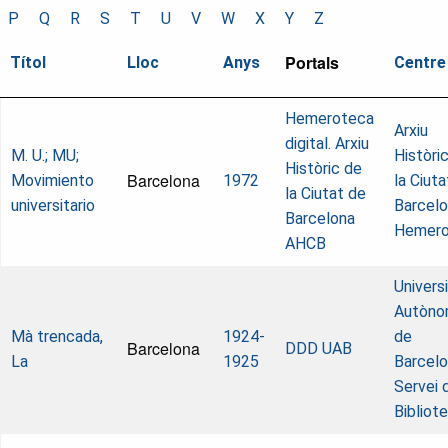
P
Q
R
S
T
U
V
W
X
Y
Z
Portals
Títol
Lloc
Anys
Centre
Hemeroteca
Arxiu
digital. Arxiu
M. U.; MU;
Històri
Històric de
Barcelona
Movimiento
1972
la Ciuta
la Ciutat de
universitario
Barcelo
Barcelona
Hemero
AHCB
Univers
Autòno
Mà trencada,
1924-
de
Barcelona
DDD UAB
La
1925
Barcelo
Servei 
Bibliot