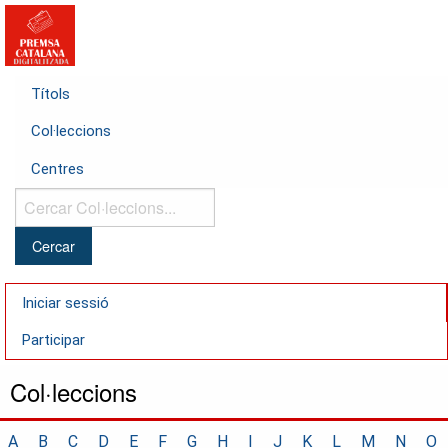
Títols
Col·leccions
Centres
Cercar
Col·leccions...
Iniciar sessió
Participar
Col·leccions
A
B
C
D
E
F
G
H
I
J
K
L
M
N
O