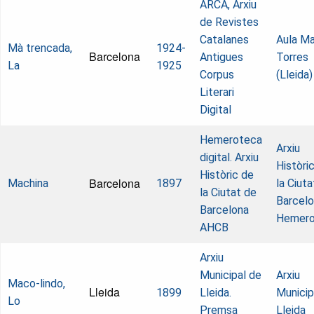
ARCA, Arxiu
de Revistes
Catalanes
Aula Ma
Mà trencada,
1924-
Barcelona
Antigues
Torres
La
1925
Corpus
(Lleida)
Literari
Digital
Hemeroteca
Arxiu
digital. Arxiu
Històri
Històric de
Barcelona
Machina
1897
la Ciuta
la Ciutat de
Barcelo
Barcelona
Hemero
AHCB
Arxiu
Municipal de
Arxiu
Maco-lindo,
Lleida
1899
Lleida.
Municip
Lo
Premsa
Lleida