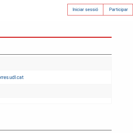
Iniciar sessió
Participar
res.udl.cat