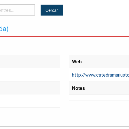
da)
Web
http://www.catedramariustor
Notes