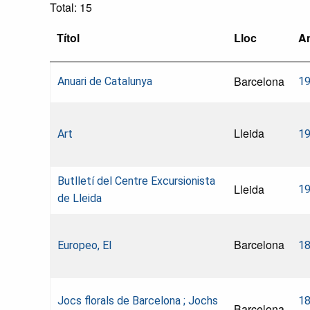
Total: 15
Títol
Lloc
A
Barcelona
Anuari de Catalunya
1
Lleida
Art
1
Butlletí del Centre Excursionista
Lleida
1
de Lleida
Barcelona
Europeo, El
1
Jocs florals de Barcelona ; Jochs
18
Barcelona