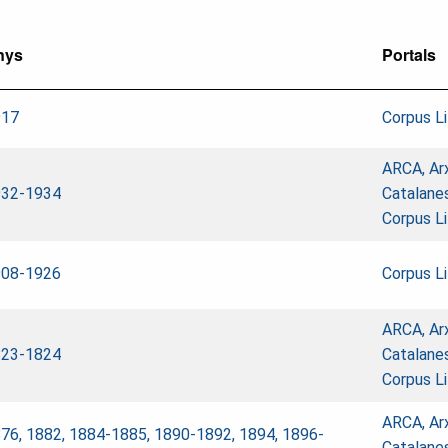
nys
Portals
917
Corpus Lit
ARCA, Ar
932-1934
Catalane
Corpus Lit
908-1926
Corpus Lit
ARCA, Ar
823-1824
Catalane
Corpus Lit
ARCA, Ar
76, 1882, 1884-1885, 1890-1892, 1894, 1896-
Catalane