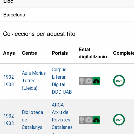
Lloc
Barcelona
Col·leccions per aquest títol
Estat
Anys
Centre
Portals
Complet
digitalització
Corpus
Aula Marius
1932-
Literari
Torres
1933
Digital
(Lleida)
DDD UAB
ARCA,
Biblioteca
Arxiu de
1932-
de
Revistes
1933
Catalunya
Catalanes