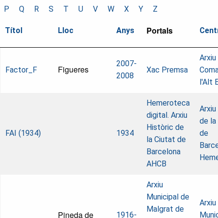
P
Q
R
S
T
U
V
W
X
Y
Z
Portals
Títol
Lloc
Anys
Cent
Arxiu
2007-
Figueres
Factor_F
Xac Premsa
Coma
2008
l'Alt
Hemeroteca
Arxiu
digital. Arxiu
de la
Històric de
FAI (1934)
1934
de
la Ciutat de
Barce
Barcelona
Heme
AHCB
Arxiu
Municipal de
Arxiu
Malgrat de
Pineda de
1916-
Munic