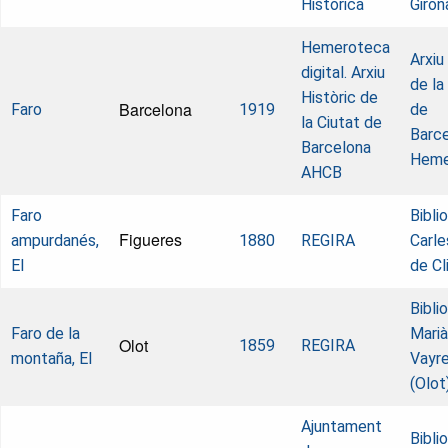
Histórica
Giron
Hemeroteca
Arxiu
digital. Arxiu
de la
Històric de
Barcelona
Faro
1919
de
la Ciutat de
Barce
Barcelona
Heme
AHCB
Faro
Bibli
Figueres
ampurdanés,
1880
REGIRA
Carle
El
de Cl
Bibli
Faro de la
Marià
Olot
1859
REGIRA
montaña, El
Vayr
(Olot
Ajuntament
Bibli