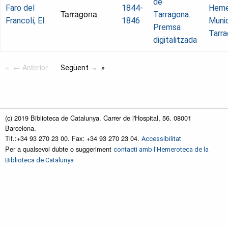
de
Faro del
1844-
Heme
Tarragona
Tarragona.
Francolí, El
1846
Munic
Premsa
Tarr
digitalitzada
← Anterior
Següent →
(c) 2019 Biblioteca de Catalunya. Carrer de l'Hospital, 56. 08001
Barcelona.
Tlf.:+34 93 270 23 00. Fax: +34 93 270 23 04.
Accessibilitat
Per a qualsevol dubte o suggeriment
contacti amb l'Hemeroteca de la
Biblioteca de Catalunya