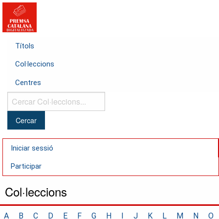
Títols
Col·leccions
Centres
Cercar
Col·leccions...
Iniciar sessió
Participar
Col·leccions
A
B
C
D
E
F
G
H
I
J
K
L
M
N
O