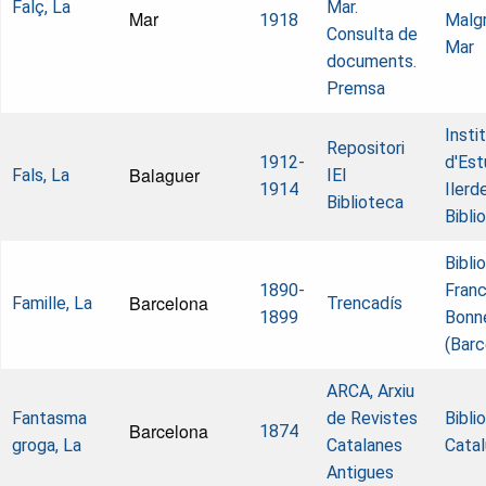
Falç, La
Mar.
Mar
1918
Malg
Consulta de
Mar
documents.
Premsa
Insti
Repositori
1912-
d'Est
Balaguer
Fals, La
IEI
1914
Ilerd
Biblioteca
Bibli
Bibli
1890-
Fran
Barcelona
Famille, La
Trencadís
1899
Bonn
(Barc
ARCA, Arxiu
Fantasma
de Revistes
Bibli
Barcelona
1874
groga, La
Catalanes
Cata
Antigues