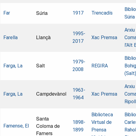
Bibli
Súria
Far
1917
Trencadís
Súria
Arxiu
1995-
Llançà
Farella
Xac Premsa
Coma
2017
l'Alt
Bibli
1979-
Salt
Farga, La
REGIRA
Bohi
2008
(Salt
Arxiu
1963-
Campdevànol
Farga, La
Xac Premsa
Coma
1964
Ripol
Biblioteca
Bibli
Santa
1898-
Virtual de
Carle
Coloma de
Farnense, El
1899
Prensa
Raho
Farners