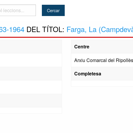
..
63-1964
DEL TÍTOL:
Farga, La (Campdevà
Centre
Arxiu Comarcal del Ripollè
Completesa