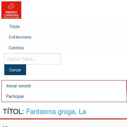
Títols
Col·leccions
Centres
Cercar
Títols...
Iniciar sessió
Participar
TÍTOL:
Fantasma groga, La