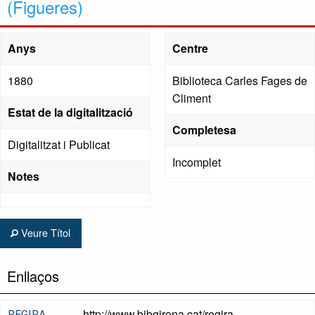
(Figueres)
Anys
Centre
1880
Biblioteca Carles Fages de
Climent
Estat de la digitalització
Completesa
Digitalitzat i Publicat
Incomplet
Notes
Veure Títol
Enllaços
http://www.bibgirona.cat/regira
REGIRA