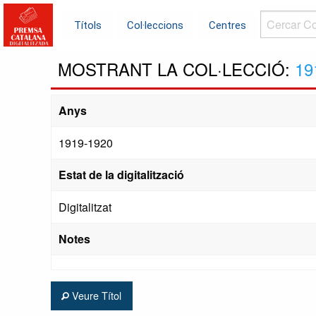
Cercar
Títols
Col·leccions
Centres
Col·leccions.
MOSTRANT LA COL·LECCIÓ:
19
Anys
1919-1920
Estat de la digitalització
Digitalitzat
Notes
Veure Títol