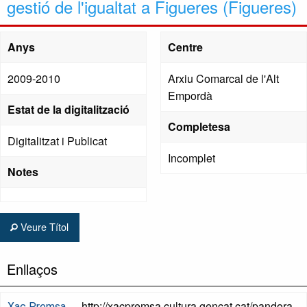
gestió de l'igualtat a Figueres (Figueres)
Anys
Centre
2009-2010
Arxiu Comarcal de l'Alt
Empordà
Estat de la digitalització
Completesa
Digitalitzat i Publicat
Incomplet
Notes
Veure Títol
Enllaços
http://xacpremsa.cultura.gencat.cat/pandora
Xac Premsa