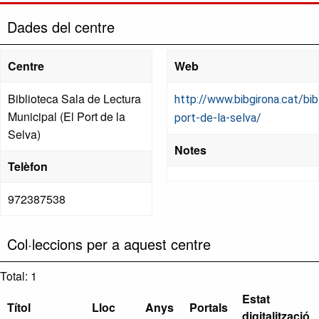
Dades del centre
Centre
Web
Biblioteca Sala de Lectura
http://www.bibgirona.cat/bib
Municipal (El Port de la
port-de-la-selva/
Selva)
Notes
Telèfon
972387538
Col·leccions per a aquest centre
Total: 1
Estat
Títol
Lloc
Anys
Portals
digitalització