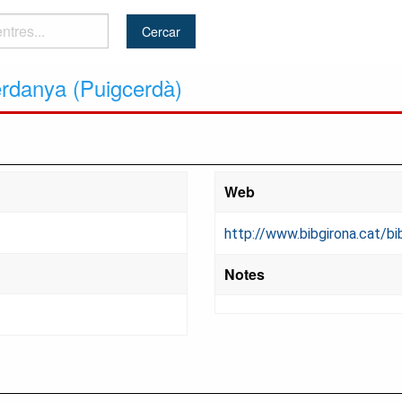
erdanya (Puigcerdà)
Web
http://www.bibgirona.cat/bi
Notes