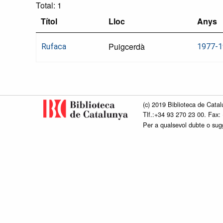
Total: 1
Títol
Lloc
Anys
Puigcerdà
Rufaca
1977-1
(c) 2019 Biblioteca de Catal
Tlf.:+34 93 270 23 00. Fax:
Per a qualsevol dubte o su