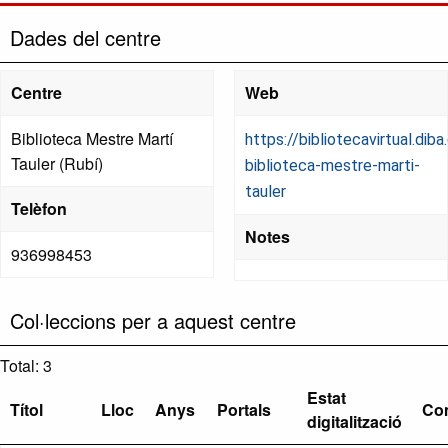
Dades del centre
Centre
Web
Biblioteca Mestre Martí
https://bibliotecavirtual.diba
Tauler (Rubí)
biblioteca-mestre-marti-
tauler
Telèfon
Notes
936998453
Col·leccions per a aquest centre
Total: 3
Estat
Títol
Lloc
Anys
Portals
Co
digitalització