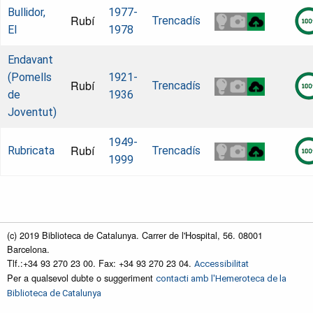
Bullidor,
1977-
Rubí
Trencadís
El
1978
Endavant
(Pomells
1921-
Rubí
Trencadís
de
1936
Joventut)
1949-
Rubí
Rubricata
Trencadís
1999
(c) 2019 Biblioteca de Catalunya. Carrer de l'Hospital, 56. 08001
Barcelona.
Tlf.:+34 93 270 23 00. Fax: +34 93 270 23 04.
Accessibilitat
Per a qualsevol dubte o suggeriment
contacti amb l'Hemeroteca de la
Biblioteca de Catalunya