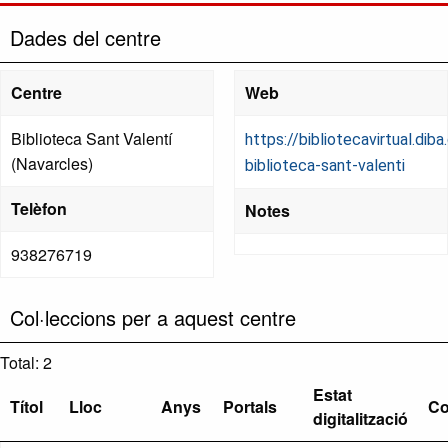
Dades del centre
Centre
Web
Biblioteca Sant Valentí
https://bibliotecavirtual.dib
(Navarcles)
biblioteca-sant-valenti
Telèfon
Notes
938276719
Col·leccions per a aquest centre
Total: 2
Estat
Títol
Lloc
Anys
Portals
Co
digitalització